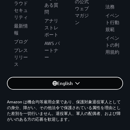
の公式
ラウド
ある質
法務
ウェブ
セキュ
問
マガジ
イベン
リティ
アナリ
ン
ト行動
最新情
ストレ
規範
報
ポート
イベン
ブログ
AWS パ
トの利
プレス
ートナ
用規約
リリー
ー
ス
English
Amazon は機会均等雇用企業であり、保護対象退役軍人として
の身分、障がい、その他法令で保護されている属性を理由とし
た差別を一切行いません。退役軍人、軍人の配偶者、および障
がいのある方の応募を歓迎します。