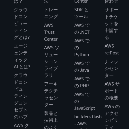
は？
法
Center
合わせ
クラウ
トレー
SDK と
サポー
ドコン
ニング
ツール
トチケ
ピュー
ットを
AWS
AWS で
ティン
申請す
Trust
の .NET
グとは?
る
Center
AWS で
エージ
AWS
AWS ソ
の
ェンテ
re:Post
リュー
Python
ィック
ション
ナレッ
AWS で
AI とは?
ライブ
ジセン
の Java
クラウ
ラリ
ター
AWS で
ドコン
アーキ
AWS サ
の PHP
ピュー
テクチ
ポート
AWS で
ティン
ャセン
の概要
の
グコン
ター
AWS の
JavaScript
セプト
製品と
アクセ
のハブ
builders.flash
技術上
シビリ
- AWS
AWS ク
のよく
ティ