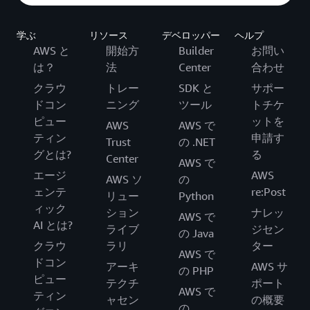
学ぶ
リソース
デベロッパー
ヘルプ
AWS と
開始方
Builder
お問い
は？
法
Center
合わせ
クラウ
トレー
SDK と
サポー
ドコン
ニング
ツール
トチケ
ピュー
ットを
AWS
AWS で
ティン
申請す
Trust
の .NET
グとは?
る
Center
AWS で
エージ
AWS
AWS ソ
の
ェンテ
re:Post
リュー
Python
ィック
ション
ナレッ
AWS で
AI とは?
ライブ
ジセン
の Java
クラウ
ラリ
ター
AWS で
ドコン
アーキ
AWS サ
の PHP
ピュー
テクチ
ポート
AWS で
ティン
ャセン
の概要
の