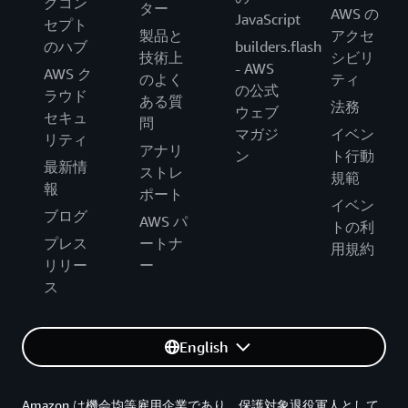
グコン
ター
AWS の
JavaScript
セプト
製品と
アクセ
のハブ
builders.flash
技術上
シビリ
- AWS
AWS ク
のよく
ティ
の公式
ラウド
ある質
法務
ウェブ
セキュ
問
マガジ
イベン
リティ
アナリ
ン
ト行動
最新情
ストレ
規範
報
ポート
イベン
ブログ
AWS パ
トの利
プレス
ートナ
用規約
リリー
ー
ス
English
Amazon は機会均等雇用企業であり、保護対象退役軍人として