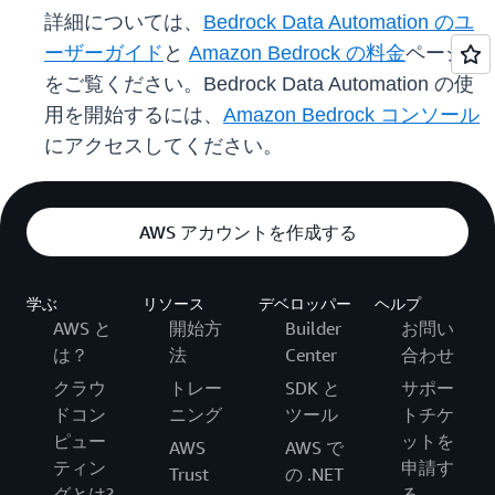
詳細については、
Bedrock Data Automation のユ
ーザーガイド
と
Amazon Bedrock の料金
ページ
をご覧ください。Bedrock Data Automation の使
用を開始するには、
Amazon Bedrock コンソール
にアクセスしてください。
AWS アカウントを作成する
学ぶ
リソース
デベロッパー
ヘルプ
AWS と
開始方
Builder
お問い
は？
法
Center
合わせ
クラウ
トレー
SDK と
サポー
ドコン
ニング
ツール
トチケ
ピュー
ットを
AWS
AWS で
ティン
申請す
Trust
の .NET
グとは?
る