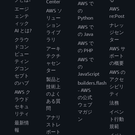
Center
AWS で
エージ
AWS
AWS ソ
の
ェンテ
re:Post
リュー
Python
ィック
ション
ナレッ
AWS で
AI とは?
ライブ
ジセン
の Java
クラウ
ラリ
ター
AWS で
ドコン
アーキ
AWS サ
の PHP
ピュー
テクチ
ポート
AWS で
ティン
ャセン
の概要
の
グコン
ター
AWS の
JavaScript
セプト
製品と
アクセ
のハブ
builders.flash
技術上
シビリ
- AWS
AWS ク
のよく
ティ
の公式
ラウド
ある質
法務
ウェブ
セキュ
問
マガジ
イベン
リティ
アナリ
ン
ト行動
最新情
ストレ
規範
報
ポート