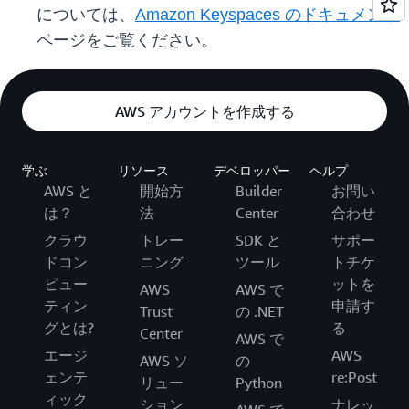
については、
Amazon Keyspaces のドキュメント
ページをご覧ください。
AWS アカウントを作成する
学ぶ
リソース
デベロッパー
ヘルプ
AWS と
開始方
Builder
お問い
は？
法
Center
合わせ
クラウ
トレー
SDK と
サポー
ドコン
ニング
ツール
トチケ
ピュー
ットを
AWS
AWS で
ティン
申請す
Trust
の .NET
グとは?
る
Center
AWS で
エージ
AWS
AWS ソ
の
ェンテ
re:Post
リュー
Python
ィック
ション
ナレッ