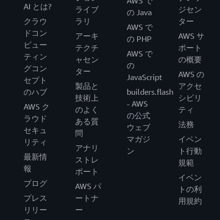
AWS で
AI とは?
ライブ
ジセン
の Java
クラウ
ラリ
ター
AWS で
ドコン
アーキ
AWS サ
の PHP
ピュー
テクチ
ポート
AWS で
ティン
ャセン
の概要
の
グコン
ター
AWS の
JavaScript
セプト
製品と
アクセ
のハブ
builders.flash
技術上
シビリ
- AWS
AWS ク
のよく
ティ
の公式
ラウド
ある質
法務
ウェブ
セキュ
問
マガジ
イベン
リティ
アナリ
ン
ト行動
最新情
ストレ
規範
報
ポート
イベン
ブログ
AWS パ
トの利
プレス
ートナ
用規約
リリー
ー