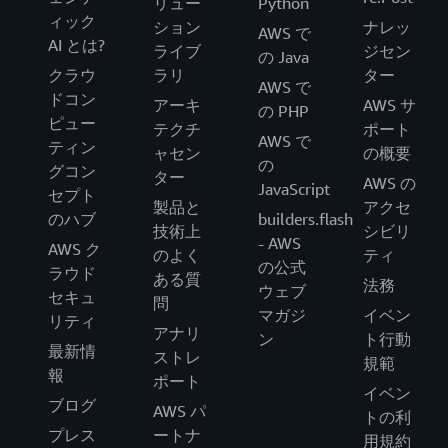
リュー
Python
ィック
ション
ナレッ
AWS で
AI とは?
ライブ
ジセン
の Java
クラウ
ラリ
ター
AWS で
ドコン
アーキ
AWS サ
の PHP
ピュー
テクチ
ポート
AWS で
ティン
ャセン
の概要
の
グコン
ター
AWS の
JavaScript
セプト
製品と
アクセ
のハブ
builders.flash
技術上
シビリ
- AWS
AWS ク
のよく
ティ
の公式
ラウド
ある質
法務
ウェブ
セキュ
問
マガジ
イベン
リティ
アナリ
ン
ト行動
最新情
ストレ
規範
報
ポート
イベン
ブログ
AWS パ
トの利
プレス
ートナ
用規約