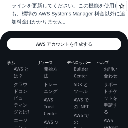
ラインを更新してください。この機能を使用して
も、標準の AWS Systems Manager 料金以外に追
加料金はかかりません。
AWS アカウントを作成する
学ぶ
リソース
デベロッパー
ヘルプ
AWS と
開始方
Builder
お問い
は？
法
Center
合わせ
クラウ
トレー
SDK と
サポー
ドコン
ニング
ツール
トチケ
ピュー
ットを
AWS
AWS で
ティン
申請す
Trust
の .NET
グとは?
る
Center
AWS で
エージ
AWS
AWS ソ
の
ェンテ
re:Post