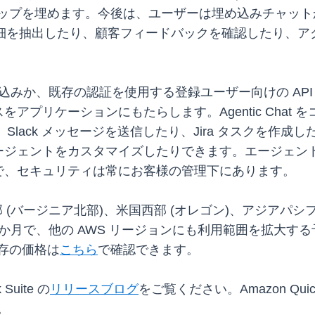
はこのギャップを埋めます。今後は、ユーザーは埋め込みチャ
ら詳細を抽出したり、顧客フィードバックを確認したり、
の組み込みか、既存の認証を使用する登録ユーザー向けの API 
アプリケーションにもたらします。Agentic Chat
たり、Slack メッセージを送信したり、Jira タスク
ージェントをカスタマイズしたりできます。エージェン
で、セキュリティは常にお客様の管理下にあります。
 は、米国東部 (バージニア北部)、米国西部 (オレゴン)、アジア
、他の AWS リージョンにも利用範囲を拡大する予定です。Qu
の既存の価格は
こちら
で確認できます。
uite の
リリースブログ
をご覧ください。Amazon Quic
。