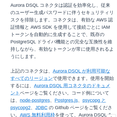
Aurora DSQL コネクタは認証を効率化し、従来
のユーザー生成パスワードに伴うセキュリティリ
スクを排除します。コネクタは、有効な AWS 認
証情報と AWS SDK を使用して接続ごとに IAM
トークンを自動的に生成することで、既存の
PostgreSQL ドライバ機能との完全な互換性を維
持しながら、有効なトークンが常に使用されるよ
うにします。
上記のコネクタは、
Aurora DSQL が利用可能な
すべてのリージョン
で使用できます。使用を開始
するには、
Aurora DSQL 用コネクタのドキュメ
ント
ページをご覧ください。コード例について
は、
node-postgres
、
Postgres.js
、
psycopg と
psycopg2
、
JDBC
の Github ページをご覧くださ
い。
AWS 無料利用枠
を使って、Aurora DSQL を