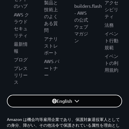
製品と
アクセ
のハブ
builders.flash
技術上
シビリ
- AWS
AWS ク
のよく
ティ
の公式
ラウド
ある質
法務
ウェブ
セキュ
問
マガジ
イベン
リティ
アナリ
ン
ト行動
最新情
ストレ
規範
報
ポート
イベン
ブログ
AWS パ
トの利
プレス
ートナ
用規約
リリー
ー
ス
English
Amazon は機会均等雇用企業であり、保護対象退役軍人として
の身分、障がい、その他法令で保護されている属性を理由とし