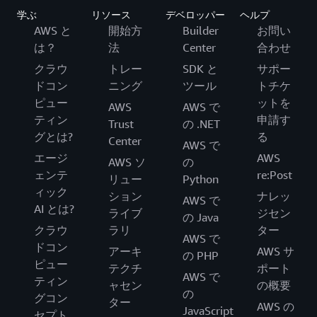
学ぶ
リソース
デベロッパー
ヘルプ
AWS と
開始方
Builder
お問い
は？
法
Center
合わせ
クラウ
トレー
SDK と
サポー
ドコン
ニング
ツール
トチケ
ピュー
ットを
AWS
AWS で
ティン
申請す
Trust
の .NET
グとは?
る
Center
AWS で
エージ
AWS
AWS ソ
の
ェンテ
re:Post
リュー
Python
ィック
ション
ナレッ
AWS で
AI とは?
ライブ
ジセン
の Java
クラウ
ラリ
ター
AWS で
ドコン
アーキ
AWS サ
の PHP
ピュー
テクチ
ポート
AWS で
ティン
ャセン
の概要
の
グコン
ター
AWS の
JavaScript
セプト