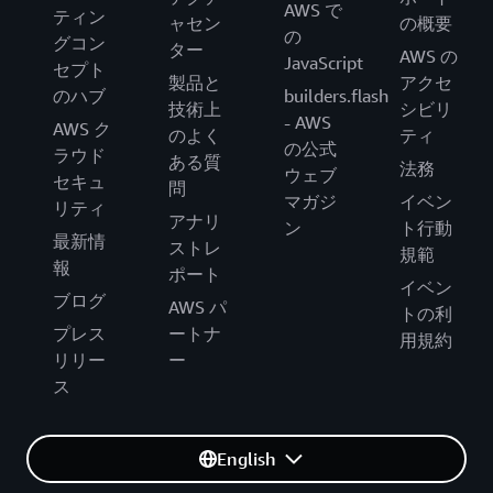
AWS で
ティン
ャセン
の概要
の
グコン
ター
AWS の
JavaScript
セプト
製品と
アクセ
のハブ
builders.flash
技術上
シビリ
- AWS
AWS ク
のよく
ティ
の公式
ラウド
ある質
法務
ウェブ
セキュ
問
マガジ
イベン
リティ
アナリ
ン
ト行動
最新情
ストレ
規範
報
ポート
イベン
ブログ
AWS パ
トの利
プレス
ートナ
用規約
リリー
ー
ス
English