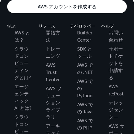
AWS アカウントを作成する
学ぶ
リソース
デベロッパー
ヘルプ
AWS と
開始方
Builder
お問い
は？
法
Center
合わせ
クラウ
トレー
SDK と
サポー
ドコン
ニング
ツール
トチケ
ピュー
ットを
AWS
AWS で
ティン
申請す
Trust
の .NET
グとは?
る
Center
AWS で
エージ
AWS
AWS ソ
の
ェンテ
re:Post
リュー
Python
ィック
ション
ナレッ
AWS で
AI とは?
ライブ
ジセン
の Java
クラウ
ラリ
ター
AWS で
ドコン
アーキ
AWS サ
の PHP
ピュー
テクチ
ポート