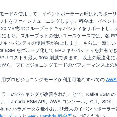
ョニングモードを使用して、イベントポーラーと呼ばれるポ
ットをファインチューニングします。料金は、イベントポー
 20 MB/秒のスループットキャパシティをサポートし、デ
より、スループットの低いユースケースでは、各 EPU
キャパシティの使用率が向上します。さらに、新しい Poll
 Kafka ESM をグループ化して EPU キャパシティ
PU コストを最大 90% 削減できます。以上の最適
ながら、プロビジョニングモードのパフォーマンス上の
a ESM 用プロビジョニングモードが利用可能なすべての
AW
ーのパッキングが改善されたことで、Kafka ESM 
mbda ESM API、AWS コンソール、CLI、SDK、Cl
roupName パラメータを最小および最大のイベントポ
 ドキュメント
と
AWS Lambda 料金表
をご覧ください。