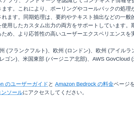
ースアプリ、ランドマークを認識してコンテキスト情報
きます。これにより、ポーリングやコールバックの処理
されます。同期処理は、要約やテキスト抽出などの一般
使用したカスタム出力の両方をサポートしています。期
るため、より応答性の高いユーザーエクスペリエンスを
ation は、欧州 (フランクフルト)、欧州 (ロンドン)、欧州 
ゴン)、米国東部 (バージニア北部)、AWS GovCloud 
mation のユーザーガイド
と
Amazon Bedrock の料金
ページをご
k コンソール
にアクセスしてください。