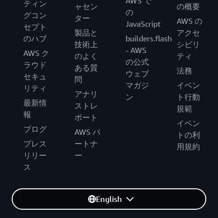
AWS で
ティン
ャセン
の概要
の
グコン
ター
AWS の
JavaScript
セプト
製品と
アクセ
のハブ
builders.flash
技術上
シビリ
- AWS
AWS ク
のよく
ティ
の公式
ラウド
ある質
法務
ウェブ
セキュ
問
マガジ
イベン
リティ
アナリ
ン
ト行動
最新情
ストレ
規範
報
ポート
イベン
ブログ
AWS パ
トの利
プレス
ートナ
用規約
リリー
ー
ス
English