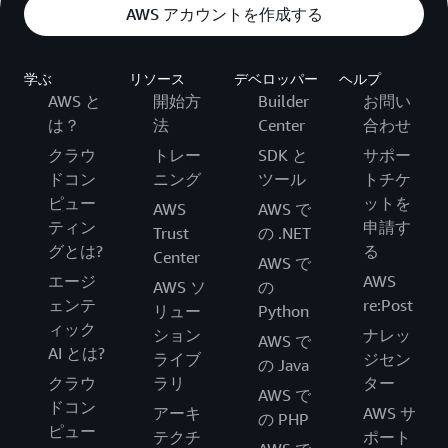
AWS アカウントを作成する
学ぶ
リソース
デベロッパー
ヘルプ
AWS と
開始方
Builder
お問い
は？
法
Center
合わせ
クラウ
トレー
SDK と
サポー
ドコン
ニング
ツール
トチケ
ピュー
ットを
AWS
AWS で
ティン
申請す
Trust
の .NET
グとは?
る
Center
AWS で
エージ
AWS
AWS ソ
の
ェンテ
re:Post
リュー
Python
ィック
ション
ナレッ
AWS で
AI とは?
ライブ
ジセン
の Java
クラウ
ラリ
ター
AWS で
ドコン
アーキ
AWS サ
の PHP
ピュー
テクチ
ポート