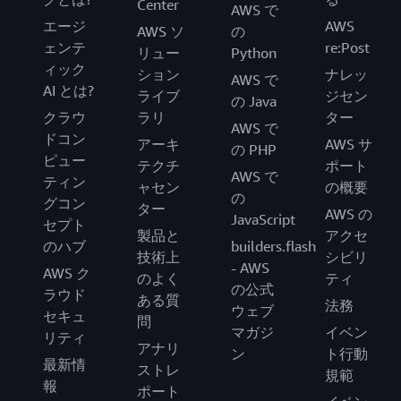
Center
AWS で
エージ
AWS
AWS ソ
の
ェンテ
re:Post
リュー
Python
ィック
ション
ナレッ
AWS で
AI とは?
ライブ
ジセン
の Java
クラウ
ラリ
ター
AWS で
ドコン
アーキ
AWS サ
の PHP
ピュー
テクチ
ポート
AWS で
ティン
ャセン
の概要
の
グコン
ター
AWS の
JavaScript
セプト
製品と
アクセ
のハブ
builders.flash
技術上
シビリ
- AWS
AWS ク
のよく
ティ
の公式
ラウド
ある質
法務
ウェブ
セキュ
問
マガジ
イベン
リティ
アナリ
ン
ト行動
最新情
ストレ
規範
報
ポート