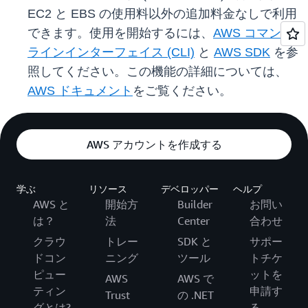
EC2 と EBS の使用料以外の追加料金なしで利用
できます。使用を開始するには、
AWS コマンド
ラインインターフェイス (CLI)
と
AWS SDK
を参
照してください。この機能の詳細については、
AWS ドキュメント
をご覧ください。
AWS アカウントを作成する
学ぶ
リソース
デベロッパー
ヘルプ
AWS と
開始方
Builder
お問い
は？
法
Center
合わせ
クラウ
トレー
SDK と
サポー
ドコン
ニング
ツール
トチケ
ピュー
ットを
AWS
AWS で
ティン
申請す
Trust
の .NET
グとは?
る