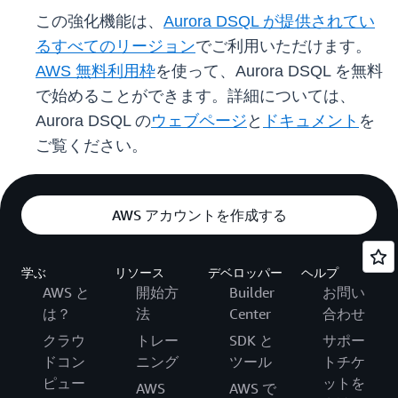
この強化機能は、
Aurora DSQL が提供されてい
るすべてのリージョン
でご利用いただけます。
AWS 無料利用枠
を使って、Aurora DSQL を無料
で始めることができます。詳細については、
Aurora DSQL の
ウェブページ
と
ドキュメント
を
ご覧ください。
AWS アカウントを作成する
学ぶ
リソース
デベロッパー
ヘルプ
AWS と
開始方
Builder
お問い
は？
法
Center
合わせ
クラウ
トレー
SDK と
サポー
ドコン
ニング
ツール
トチケ
ピュー
ットを
AWS
AWS で