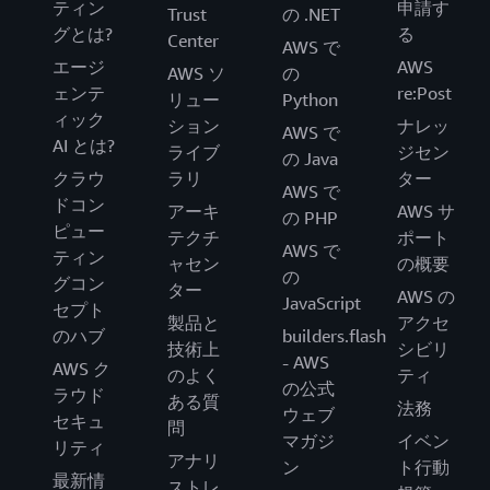
ティン
申請す
Trust
の .NET
グとは?
る
Center
AWS で
エージ
AWS
AWS ソ
の
ェンテ
re:Post
リュー
Python
ィック
ション
ナレッ
AWS で
AI とは?
ライブ
ジセン
の Java
クラウ
ラリ
ター
AWS で
ドコン
アーキ
AWS サ
の PHP
ピュー
テクチ
ポート
AWS で
ティン
ャセン
の概要
の
グコン
ター
AWS の
JavaScript
セプト
製品と
アクセ
のハブ
builders.flash
技術上
シビリ
- AWS
AWS ク
のよく
ティ
の公式
ラウド
ある質
法務
ウェブ
セキュ
問
マガジ
イベン
リティ
アナリ
ン
ト行動
最新情
ストレ