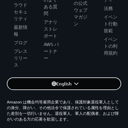
の公式
ラウド
ある質
法務
ウェブ
セキュ
問
マガジ
イベン
リティ
アナリ
ン
ト行動
最新情
ストレ
規範
報
ポート
イベン
ブログ
AWS パ
トの利
プレス
ートナ
用規約
リリー
ー
ス
English
Amazon は機会均等雇用企業であり、保護対象退役軍人として
の身分、障がい、その他法令で保護されている属性を理由とし
た差別を一切行いません。退役軍人、軍人の配偶者、および障
がいのある方の応募を歓迎します。