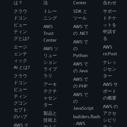
は？
法
Center
合わせ
クラウ
トレー
SDK と
サポー
ドコン
ニング
ツール
トチケ
ピュー
ットを
AWS
AWS で
ティン
申請す
Trust
の .NET
グとは?
る
Center
AWS で
エージ
AWS
AWS ソ
の
ェンテ
re:Post
リュー
Python
ィック
ション
ナレッ
AWS で
AI とは?
ライブ
ジセン
の Java
クラウ
ラリ
ター
AWS で
ドコン
アーキ
AWS サ
の PHP
ピュー
テクチ
ポート
AWS で
ティン
ャセン
の概要
の
グコン
ター
AWS の
JavaScript
セプト
製品と
アクセ
のハブ
builders.flash
技術上
シビリ
- AWS
AWS ク
のよく
ティ