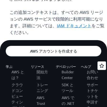
この追加コンテキストは、すべての AWS リージ
ョンの AWS サービスで段階的に利用可能になり
ます。詳細については、
IAM ドキュメント
をご覧
ください。
AWS アカウントを作成する
学ぶ
リソース
デベロッパー
ヘルプ
AWS と
開始方
Builder
お問い
は？
法
Center
合わせ
クラウ
トレー
SDK と
サポー
ドコン
ニング
ツール
トチケ
ピュー
ットを
AWS
AWS で
ティン
申請す
Trust
の .NET