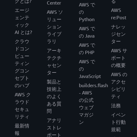
グとは?
る
Center
AWS で
エージ
AWS
AWS ソ
の
ェンテ
re:Post
リュー
Python
ィック
ション
ナレッ
AWS で
AI とは?
ライブ
ジセン
の Java
クラウ
ラリ
ター
AWS で
ドコン
アーキ
AWS サ
の PHP
ピュー
テクチ
ポート
AWS で
ティン
ャセン
の概要
の
グコン
ター
AWS の
JavaScript
セプト
製品と
アクセ
のハブ
builders.flash
技術上
シビリ
- AWS
AWS ク
のよく
ティ
の公式
ラウド
ある質
法務
ウェブ
セキュ
問
マガジ
イベン
リティ
アナリ
ン
ト行動
最新情
ストレ
規範
報
ポート