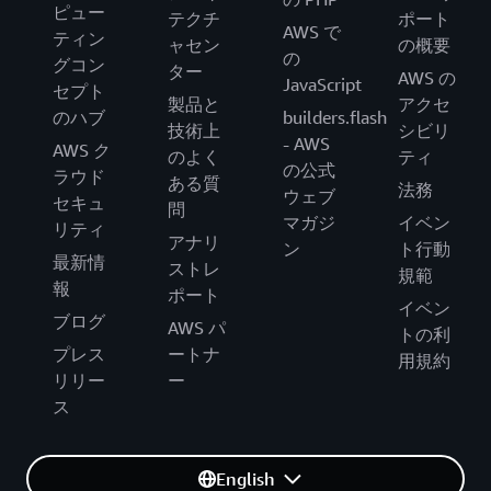
ピュー
テクチ
ポート
AWS で
ティン
ャセン
の概要
の
グコン
ター
AWS の
JavaScript
セプト
製品と
アクセ
のハブ
builders.flash
技術上
シビリ
- AWS
AWS ク
のよく
ティ
の公式
ラウド
ある質
法務
ウェブ
セキュ
問
マガジ
イベン
リティ
アナリ
ン
ト行動
最新情
ストレ
規範
報
ポート
イベン
ブログ
AWS パ
トの利
プレス
ートナ
用規約
リリー
ー
ス
English