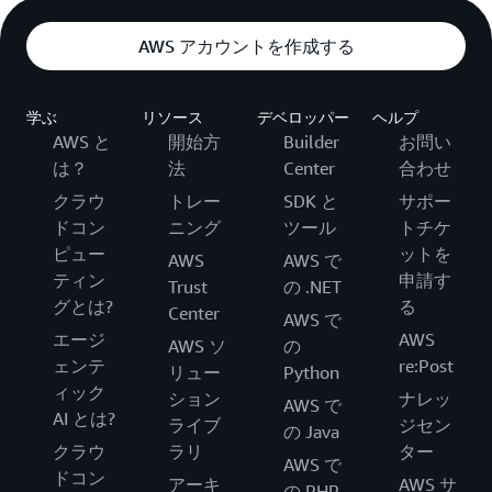
AWS アカウントを作成する
学ぶ
リソース
デベロッパー
ヘルプ
AWS と
開始方
Builder
お問い
は？
法
Center
合わせ
クラウ
トレー
SDK と
サポー
ドコン
ニング
ツール
トチケ
ピュー
ットを
AWS
AWS で
ティン
申請す
Trust
の .NET
グとは?
る
Center
AWS で
エージ
AWS
AWS ソ
の
ェンテ
re:Post
リュー
Python
ィック
ション
ナレッ
AWS で
AI とは?
ライブ
ジセン
の Java
クラウ
ラリ
ター
AWS で
ドコン
アーキ
AWS サ
の PHP