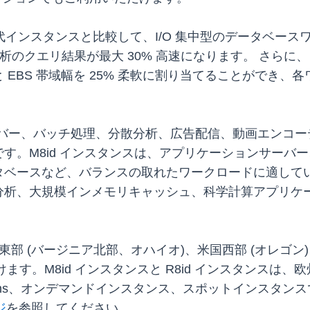
代インスタンスと比較して、I/O 集中型のデータベースワ
分析のクエリ結果が最大 30% 高速になります。
さらに、
EBS 帯域幅を 25% 柔軟に割り当てることができ
サーバー、バッチ処理、分散分析、広告配信、動画エンコ
す。M8id インスタンスは、アプリケーションサーバ
ベースなど、バランスの取れたワークロードに適していま
分析、大規模インメモリキャッシュ、科学計算アプリケ
、米国東部 (バージニア北部、オハイオ)、米国西部 (オレゴ
ます。M8id インスタンスと R8id インスタンスは、
 Plans、オンデマンドインスタンス、スポットインスタ
ジ
を参照してください。