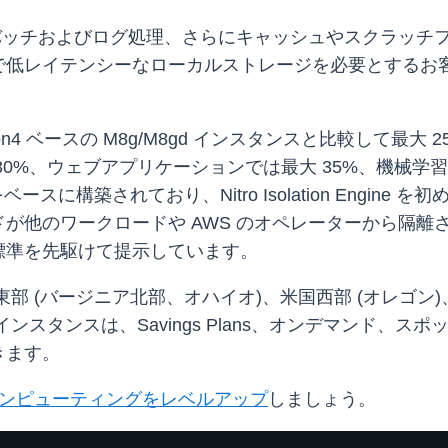
理、バッチおよびログ処理、さらにキャッシュやスクラッ
低レイテンシーなローカルストレージを必要とするお客様向
。
Graviton4 ベースの M8g/M8gd インスタンスと比較し
0%、ウェブアプリケーションでは最大 35%、機械学習
ベースに構築されており、Nitro Isolation Engi
が他のワークロードや AWS のオペレーターから隔離
標準を先駆けて提示しています。
国東部 (バージニア北部、オハイオ)、米国西部 (オレゴン
 インスタンスは、Savings Plans、オンデマンド
きます。
n でコンピューティングをレベルアップ
しましょう。