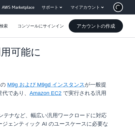
AWS Marketplace
サポート
マイアカウント
アカウントの作成
検索
コンソールにサインイン
が利用可能に
) の
M9g および M9gd インスタンス
が一般提
 世代であり、
Amazon EC2
で実行される汎用
コンテナなど、幅広い汎用ワークロードに対応
ェンティック AI のユースケースに必要な