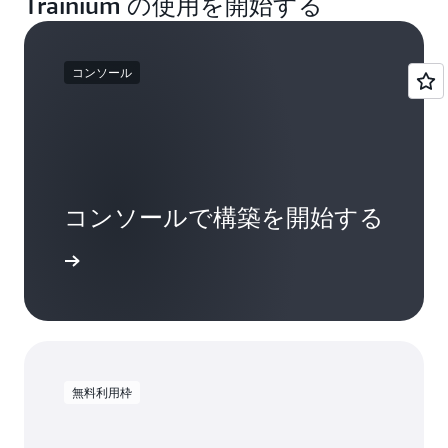
Trainium の使用を開始する
コンソール
コンソールで構築を開始する
インイン
無料利用枠