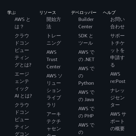
学ぶ
リソース
デベロッパー
ヘルプ
AWS と
開始方
Builder
お問い
は？
法
Center
合わせ
クラウ
トレー
SDK と
サポー
ドコン
ニング
ツール
トチケ
ピュー
ットを
AWS
AWS で
ティン
申請す
Trust
の .NET
グとは?
る
Center
AWS で
エージ
AWS
AWS ソ
の
ェンテ
re:Post
リュー
Python
ィック
ション
ナレッ
AWS で
AI とは?
ライブ
ジセン
の Java
クラウ
ラリ
ター
AWS で
ドコン
アーキ
AWS サ
の PHP
ピュー
テクチ
ポート
AWS で
ティン
ャセン
の概要
の
グコン
ター