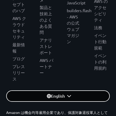
AWS の
JavaScript
セプト
製品と
アクセ
のハブ
builders.flash
技術上
シビリ
- AWS
AWS ク
のよく
ティ
の公式
ラウド
ある質
法務
ウェブ
セキュ
問
マガジ
イベン
リティ
アナリ
ン
ト行動
最新情
ストレ
規範
報
ポート
イベン
ブログ
AWS パ
トの利
プレス
ートナ
用規約
リリー
ー
ス
English
Amazon は機会均等雇用企業であり、保護対象退役軍人として