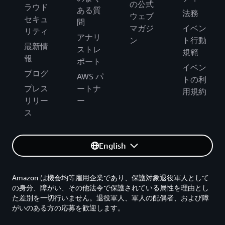
の公式
ラウド
ある質
法務
ウェブ
セキュ
問
マガジ
イベン
リティ
アナリ
ン
ト行動
最新情
ストレ
規範
報
ポート
イベン
ブログ
AWS パ
トの利
プレス
ートナ
用規約
リリー
ー
ス
English
Amazon は機会均等雇用企業であり、保護対象退役軍人として
の身分、障がい、その他法令で保護されている属性を理由とし
た差別を一切行いません。退役軍人、軍人の配偶者、および障
がいのある方の応募を歓迎します。