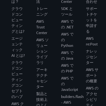
は？
法
Center
合わせ
クラウ
トレー
SDK と
サポー
ドコン
ニング
ツール
トチケ
ピュー
ットを
AWS
AWS で
ティン
申請す
Trust
の .NET
グとは?
る
Center
AWS で
エージ
AWS
AWS ソ
の
ェンテ
re:Post
リュー
Python
ィック
ション
ナレッ
AWS で
AI とは?
ライブ
ジセン
の Java
クラウ
ラリ
ター
AWS で
ドコン
アーキ
AWS サ
の PHP
ピュー
テクチ
ポート
AWS で
ティン
ャセン
の概要
の
グコン
ター
AWS の
JavaScript
セプト
製品と
アクセ
のハブ
builders.flash
技術上
シビリ
- AWS
AWS ク
のよく
ティ