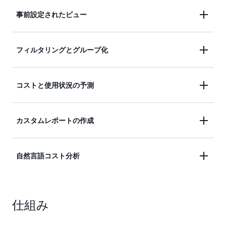
事前設定されたビュー
設定済みのビューでコストと使用状況に関する情
フィルタリングとグループ化
報、およびビジネスインサイトを取得できます。
フィルタリングとグループ化により、コストと使用
コストと使用状況の予測
量のデータを深く掘り下げることができます。
レポートの将来の時間範囲のコストと使用量の予測
カスタムレポートの作成
を作成します。
カスタムレポートを作成、保存、共有して、さまざ
自然言語コスト分析
まなデータセットを詳しく確認できます。
推奨されたプロンプトを使用するか、「質問する」
仕組み
ボタンをクリックして、自分の言葉でコストについ
て質問してください。Amazon Q Developer では、