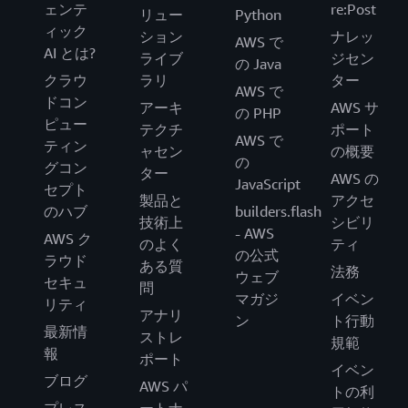
ェンテ
re:Post
リュー
Python
ィック
ション
ナレッ
AWS で
AI とは?
ライブ
ジセン
の Java
クラウ
ラリ
ター
AWS で
ドコン
アーキ
AWS サ
の PHP
ピュー
テクチ
ポート
AWS で
ティン
ャセン
の概要
の
グコン
ター
AWS の
JavaScript
セプト
製品と
アクセ
のハブ
builders.flash
技術上
シビリ
- AWS
AWS ク
のよく
ティ
の公式
ラウド
ある質
法務
ウェブ
セキュ
問
マガジ
イベン
リティ
アナリ
ン
ト行動
最新情
ストレ
規範
報
ポート
イベン
ブログ
AWS パ
トの利