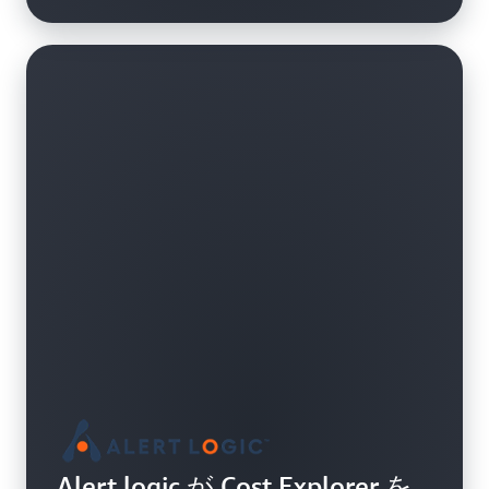
Alert logic が Cost Explorer を