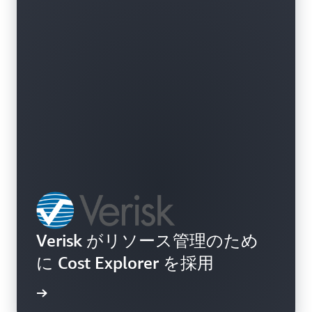
を使用して「前四半期で最も高額なサービスは何で
したか?」などの質問を入力することもできます。
Amazon Q Developer を利用したいずれのエクスペ
リエンスも 、Amazon Q ではわかりやすいインサイ
トと会話の応答が、Cost Explorer または Amazon Q
アーティファクトパネルでは最新のビジュアライゼ
ーションが表示されます。
Verisk がリソース管理のため
に Cost Explorer を採用
例を読む