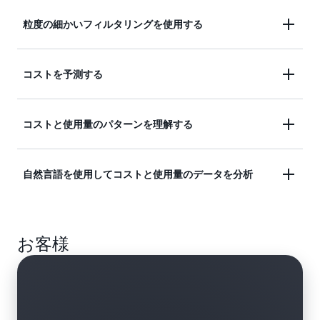
AWS Cost Explorer を強化するインタラクティブな
粒度の細かいフィルタリングを使用する
アドホック分析エンジンに直接アクセスできます。
Cost Explorer の API を使用すると、プログラムに
AWS のコストと使用状況を 1 日単位または 1 か月
コストを予測する
よってコストと使用量のデータを照会することがで
単位の粒度で視覚化、理解、管理します。また、時
きます。
間とリソースレベルの粒度を選択してデータにアク
レポートの将来の時間範囲を選択することで、予測
コストと使用量のパターンを理解する
セスすることができます。
を作成します。予測を使って AWS の請求額を見積
もり、予測に基づいたアラームや予算を設定するこ
日次、前月比、または前年比のコストと使用状況の
自然言語を使用してコストと使用量のデータを分析
とができます。AI を活用した説明 (プレビュー)
分析を通じてパターンを特定します。グラフと表を
は、各予測がどのように計算されるかを理解するの
活用して、AWS のコストと使用状況をタイムライ
に役立ちます。
推奨されたプロンプトや自分の言葉を使って、Cost
ンと照らし合わせて表示し、差異を特定します。
お客様
Explorer で AWS のコストと使用量について質問し
てください。「今月の支出額が最も高いサービスを
表示して」などの推奨されたプロンプトをクリック
すると、コストの分析やビジュアライゼーションが
すぐに表示されます。または、「質問する」ボタン