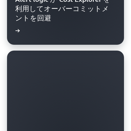
利用してオーバーコミットメ
ントを回避
例を読む