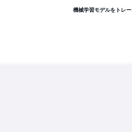
機械学習モデルをトレー
コンテンツレンダリングの
人的介入の必要性を減らし
コンピューティングを多用
らゆる規模で効率的に実行