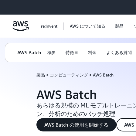
メインコンテンツに移動
re:Invent
AWS について知る
製品
AWS Batch
概要
特徴量
料金
よくある質問
製品
コンピューティング
AWS Batch
AWS Batch
あらゆる規模の ML モデルトレー
ン、分析のためのバッチ処理
AWS Batch の使用を開始する
AW