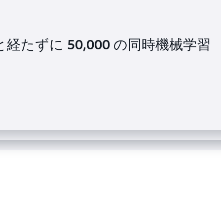
 日と経たずに 50,000 の同時機械学習
 のゲノミクスデータ処理ソリューション
iology Center がゲノム研究の時間を
億回のテストを実行