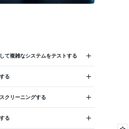
して複雑なシステムをテストする
する
先進運転支援システム (ADAS) で使用され
テストする場合、大規模なシミュレーショ
スクリーニングする
結果のレポート、市場成果の分析を自動化し
する
に検索して、医薬品設計のためのより良い