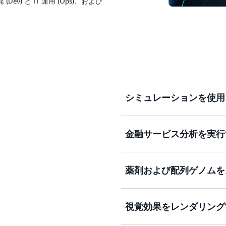
) と IT 運用 (Ops)、および
シミュレーションを使用
金融サービス分析を実行
ロボット工学、自動運転車、
るような複雑なシステムを
ンを行います。
薬剤および配列ゲノムを
1 日の取引コスト、完了
ます。
視覚効果をレンダリング
低分子のライブラリを迅速
データを取得します。