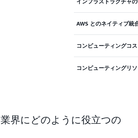
インフラストラクチャの
ソフトウェアやサーバーを
AWS とのネイティブ統
チ機械学習 (ML)、シミ
を実行します。
AWS とネイティブに統
コンピューティングコス
び管理機能を実装します。
ボリュームとリソースの要
コンピューティングリソ
配信を最適化することによ
大規模な処理とシミュレー
ンフラストラクチャを使用
的にスケーリングします。
客様の業界にどのように役立つの