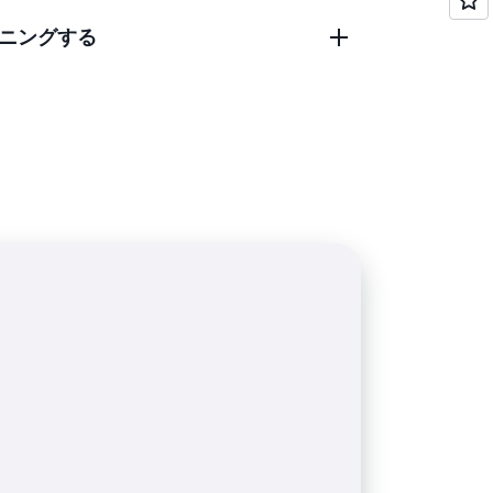
ニングする
ワークロードを自動化し、依存関係による
ます。
する ML モデルのトレーニングと推論をあ
します。