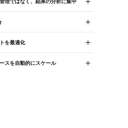
管理ではなく、結果の分析に集中
インストールすることなく、数十万のバッ
合
ュレーション、分析コンピューティングジョブ
合して、スケーリング、ネットワーキングおよ
トを最適化
件に基づいてコンピューティングジョブの
ースを自動的にスケール
り、コストを削減します。
ションをサポートするフルマネージド型イ
して、コンピューティングリソースを自動