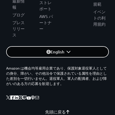
最新情
ストレ
規範
報
ポート
イベン
ブログ
AWS パ
トの利
プレス
ートナ
用規約
リリー
ー
ス
English
Amazon は機会均等雇用企業であり、保護対象退役軍人として
の身分、障がい、その他法令で保護されている属性を理由とし
た差別を一切行いません。退役軍人、軍人の配偶者、および障
がいのある方の応募を歓迎します。
先頭に戻る