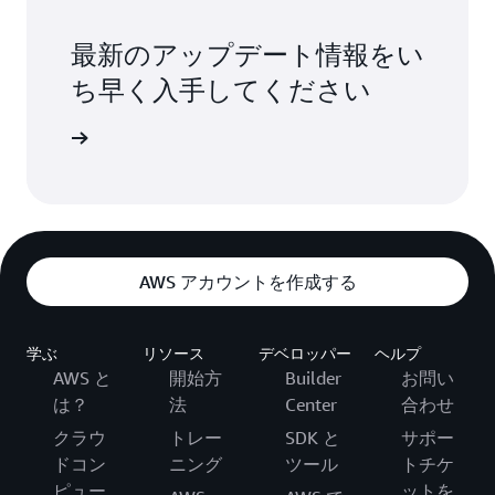
最新のアップデート情報をい
ち早く入手してください
報を入手
AWS アカウントを作成する
学ぶ
リソース
デベロッパー
ヘルプ
AWS と
開始方
Builder
お問い
は？
法
Center
合わせ
クラウ
トレー
SDK と
サポー
ドコン
ニング
ツール
トチケ
ピュー
ットを