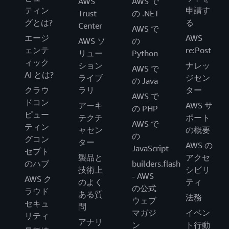
AWS
AWS で
ティン
申請す
Trust
の .NET
グとは?
る
Center
AWS で
エージ
AWS
AWS ソ
の
ェンテ
re:Post
リュー
Python
ィック
ション
ナレッ
AWS で
AI とは?
ライブ
ジセン
の Java
クラウ
ラリ
ター
AWS で
ドコン
アーキ
AWS サ
の PHP
ピュー
テクチ
ポート
AWS で
ティン
ャセン
の概要
の
グコン
ター
AWS の
JavaScript
セプト
製品と
アクセ
のハブ
builders.flash
技術上
シビリ
- AWS
AWS ク
のよく
ティ
の公式
ラウド
ある質
法務
ウェブ
セキュ
問
マガジ
イベン
リティ
アナリ
ン
ト行動