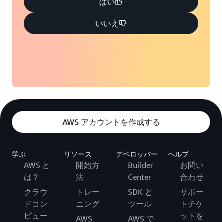
はい
いいえ
AWS アカウントを作成する
学ぶ
リソース
デベロッパー
ヘルプ
AWS と
開始方
Builder
お問い
は？
法
Center
合わせ
クラウ
トレー
SDK と
サポー
ドコン
ニング
ツール
トチケ
ピュー
ットを
AWS
AWS で