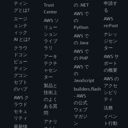
ティン
申請す
Trust
の .NET
グとは?
る
Center
AWS で
エージ
AWS
AWS ソ
の
ェンテ
re:Post
リュー
Python
ィック
ション
ナレッ
AWS で
AI とは?
ライブ
ジセン
の Java
クラウ
ラリ
ター
AWS で
ドコン
アーキ
AWS サ
の PHP
ピュー
テクチ
ポート
AWS で
ティン
ャセン
の概要
の
グコン
ター
AWS の
JavaScript
セプト
製品と
アクセ
のハブ
builders.flash
技術上
シビリ
- AWS
AWS ク
のよく
ティ
の公式
ラウド
ある質
法務
ウェブ
セキュ
問
マガジ
イベン
リティ
アナリ
ン
ト行動
最新情