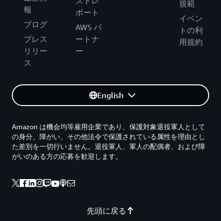
ストレ
規範
報
ポート
イベン
ブログ
AWS パ
トの利
プレス
ートナ
用規約
リリー
ー
ス
English
Amazon は機会均等雇用企業であり、保護対象退役軍人として
の身分、障がい、その他法令で保護されている属性を理由とし
た差別を一切行いません。退役軍人、軍人の配偶者、および障
がいのある方の応募を歓迎します。
先頭に戻る