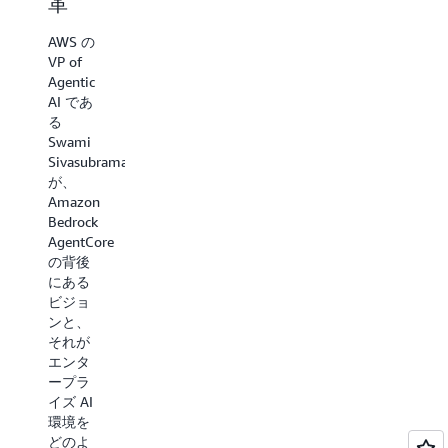
革
ンペ
Chambers
が、こ
ーン
AWS の
の実践
オー
VP of
的なテ
Agentic
クニカ
トメ
AI であ
ルウォ
ーシ
る
ークス
ョン
Swami
ルーで
Sivasubramanian
行う
が、
AgentCore
Epsilon
Amazon
サービ
の SVP
Bedrock
スのデ
of
AgentCore
モンス
Product
の背後
トレー
Engineering
にある
ション
である
ビジョ
をご覧
Prashanth
ンと、
くださ
Athota
それが
い。
氏が、
エンタ
Mike が
Amazon
ープラ
エージ
Bedrock
イズ AI
ェント
AgentCore
環境を
をデプ
を利用
どのよ
ロイ
してキ