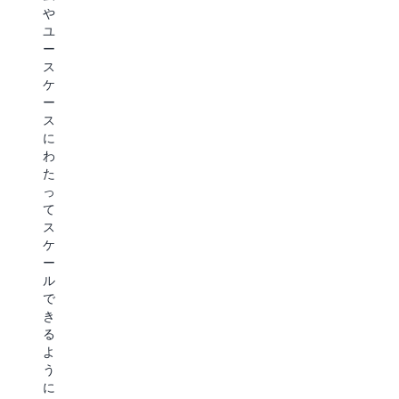
ブ
証
1
や
ザ
の
時
ユ
ー
た
間
ー
バ
め
も
ス
ビ
の
か
ケ
リ
ID
か
ー
テ
に
ら
ス
ィ、
よ
ず
に
ラ
り、
に
わ
イ
AI
高
た
フ
を
精
っ
サ
企
度
て
イ
業
に
ス
ク
全
実
ケ
ル
体
行
ー
管
で
で
ル
理
ス
き
で
と
ケ
る
き
い
ー
よ
る
っ
ル
う
よ
た
す
に
う
イ
る
な
に
ン
際
り