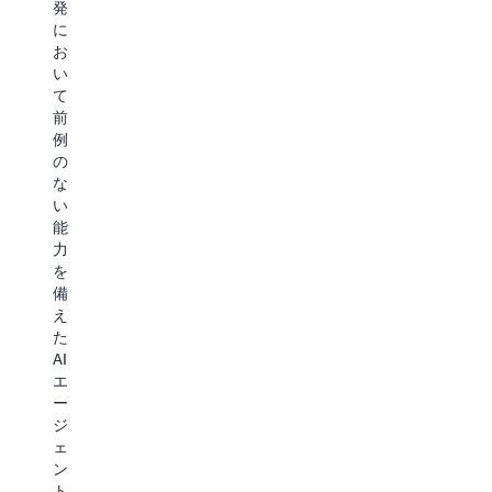
発
す。
エ
ジ
に
当
ー
ョ
お
社
ジ
ン
い
が
ェ
を
て
Amazon
ン
最
前
Bedrock
ト
適
例
AgentCore
を
化
の
を
大
す
な
検
規
る
い
討
模
モ
能
し
に
デ
力
て
デ
ル
を
い
プ
ト
備
る
ロ
レ
え
の
イ
ー
た
は、
す
ニ
AI
エ
る
ン
エ
ー
た
グ
ー
ジ
め
エ
ジ
ェ
に
ー
ェ
ン
活
ジ
ン
ト
用
ェ
ト