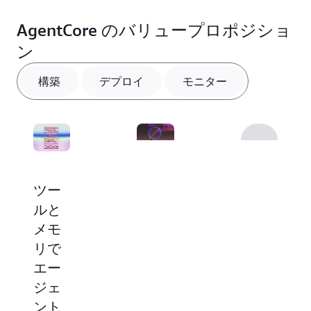
AgentCore のバリュープロポジショ
ン
構築
デプロイ
モニター
ツー
包括
ルと
的な
メモ
制御
リで
で大
製造
エー
規模
中の
ジェ
にデ
エー
ント
プロ