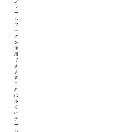
フ
る
イ
ブ
レ
か
ム、
ジ
ー
ら
モ
ェ
ム
で
ニ
ク
ワ
す。
タ
ト
ー
AgentCore
リ
検
ク
の
ン
出
を
魅
グ
モ
使
力
の
デ
用
は、
た
ル
で
エ
め
の
き
ー
の
フ
ま
ジ
オ
ァ
す。
ェ
ブ
イ
こ
ン
ザ
ン
れ
ト
ー
チ
は、
ラ
バ
ュ
多
ン
ビ
ー
く
タ
リ
ニ
の
イ
テ
ン
チ
ム、
ィ、
グ
ー
オ
認
が、
ム