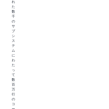
れ
構
ン
を
た
築
テ
活
数
し
ィ
用
千
て
ッ
し
の
き
ク
て
サ
た
AI
製
ブ
コ
を
造
シ
ン
活
プ
ス
テ
用
ロ
テ
ン
し
セ
ム
ツ
て
ス
に
ワ
カ
向
わ
ー
ス
け
た
ク
タ
の
っ
フ
マ
エ
て
ロ
ー
ー
数
ー
エ
ジ
百
を
ク
ェ
万
革
ス
ン
行
新
ペ
テ
の
し
リ
ィ
コ
て
エ
ッ
ー