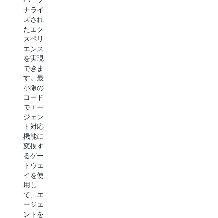
タスク
証を得
ナライ
を実行
ること
ズされ
できま
ができ
たエク
す。 既
ます。
スペリ
存の ID
Amazon
エンス
プロバ
CloudWatch
を実現
イダー
を搭載
できま
とのネ
した包
す。最
イティ
括的な
小限の
ブ統合
ダッシ
コード
によ
ュボー
でエー
り、自
ドを通
ジェン
動認証
じて、
ト対応
と許可
トーク
機能に
の委任
ンの使
変換す
を実現
用状
るゲー
し、サ
況、レ
トウェ
ービス
イテン
イを使
全体で
シー、
用し
エージ
セッシ
て、エ
ェント
ョン時
ージェ
の ID と
間、エ
ントを