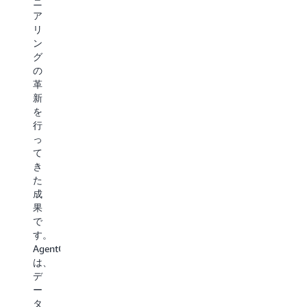
ニ
新
タ
ビ
ア
性
ン
ジ
リ
と
ト
ネ
ン
質
か
ス
グ
の
ら、
要
の
改
車
件
革
善、
両
を
新
テ
を
ス
を
ク
見
テ
行
ノ
つ
ー
っ
ロ
け
シ
て
ジ
て
ョ
き
ー
購
ン
た
ス
入
レ
成
タ
す
ベ
果
ッ
る
ル
で
ク
こ
の
す。
の
と
指
AgentCore
モ
を
示
は、
ダ
効
に
デ
ナ
率
変
ー
イ
化
換
タ