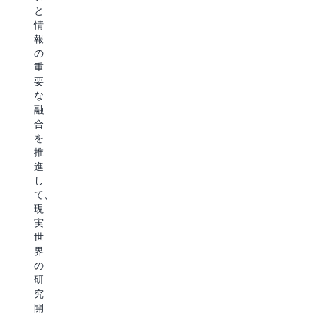
ズ
す
す
と
と
る
る
情
い
エ
タ
報
っ
ー
ス
の
た
ジ
ク
重
大
ェ
プ
要
き
ン
ラ
な
な
テ
ン
融
可
ィ
ニ
合
能
ッ
ン
を
性
ク
グ
推
を
マ
エ
進
秘
ー
ー
し
め
ケ
ジ
て、
て
ッ
ェ
現
い
ト
ン
実
る
プ
ト
世
と
レ
や、
界
考
イ
ロ
の
え
ス
ボ
研
て
ま
ッ
究
い
で、
ト
開
ま
AI
ビ