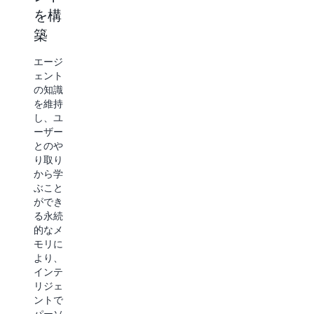
ジェ
を構
イ
ント
築
完全な
の監
セッシ
エージ
視と
ョン分
ェント
離と、
評価
の知識
最大 8
を維持
時間の
エージ
し、ユ
長時間
ェント
ーザー
実行さ
のパフ
とのや
れるワ
ォーマ
り取り
ークロ
ンスを
から学
ードの
リアル
ぶこと
サポー
タイム
ができ
トを利
で可視
る永続
用し
化する
的なメ
て、複
こと
モリに
数ステ
で、運
より、
ップの
用上の
インテ
複雑な
インサ
リジェ
エージ
イトと
ントで
ェント
品質保
パーソ