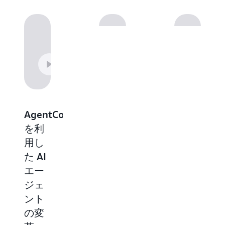
AgentCore
AgentCore
AgentCore
を利
を実
を利
用し
際に
用し
た AI
体験
たマ
エー
ーケ
AWS
ジェ
ティ
Developer
Advocate
ント
ング
である
の変
キャ
Mike