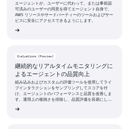
エージェントが、ユーザーに代わって、または事前認
可済みのユーザーの同意を得てエージェント自身で、
AWS リソースやサードパーティーのツールおよびサー
ビスに安全にアクセスできるようにします。
詳細
Evaluations (Preview)
継続的なリアルタイムモニタリングに
よるエージェントの品質向上
組み込みおよびカスタムの評価ツールを使用してライ
ブインタラクションをサンプリングしてスコアを付
け、エージェントのパフォーマンスと品質を改善しま
す。運用上の複雑さを排除し、品質評価を容易にしま
す。
はこちら