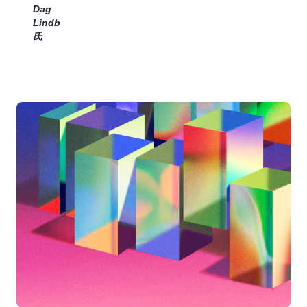
ン
お
チ
Dag
ジ
よ
エ
Lindbo
ニ
び
ー
氏
ア
テ
ジ
の
ス
ェ
認
ト
ン
知
で
ト
負
き
通
荷
ま
信
を
す」
機
軽
能
–
減
に
Cox
し、
よ
Automotive、
重
り、
EVP
要
チ
&
な
ー
Chief
ビ
ム
Product
ジ
は、
Officer、
ネ
イ
Marianne
ス
ン
Johnson
上
フ
氏
の
ラ
問
ス