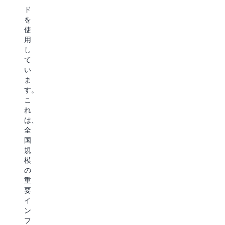
い
ン
ク
ド
ま
ス
ソ
を
す。
を
リ
使
エ
変
ュ
用
ー
革
ー
し
ジ
し
シ
て
ェ
て
ョ
い
ン
い
ン
ま
テ
ま
を
す。
ィ
す。
開
こ
ッ
AgentCore
発
れ
ク
は、
し、
は、
シ
オ
開
全
ス
ム
発
国
テ
ニ
コ
規
ム
チ
ス
模
は、
ャ
ト
の
オ
ネ
を
重
ー
ル
削
要
ト
デ
減
イ
メ
ィ
し
ン
ー
ー
な
フ
シ
ラ
が