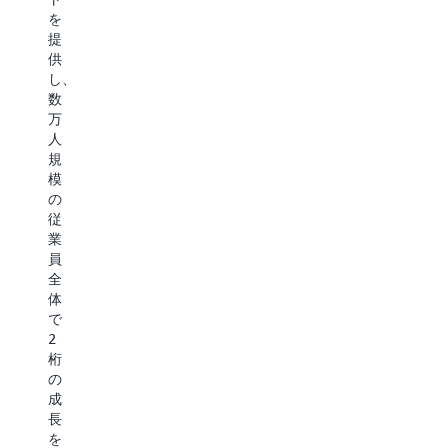
ワ
し
ン
を
ー
て
ト
提
ク
い
な
供
フ
る
ど、
し、
ロ
戦
専
数
ー
略
用
万
の
的
の
人
構
プ
エ
規
築
ラ
ー
模
と
ッ
ジ
の
デ
ト
ェ
従
プ
フ
ン
業
ロ
ォ
ト
員
イ
ー
を
全
を
ム
実
体
加
の
装
で
速
1
し
2
さ
つ
ま
桁
せ、
で
し
の
タ
す。
た。
成
イ
AgentCore
そ
長
ム
の
の
を
ラ
主
結