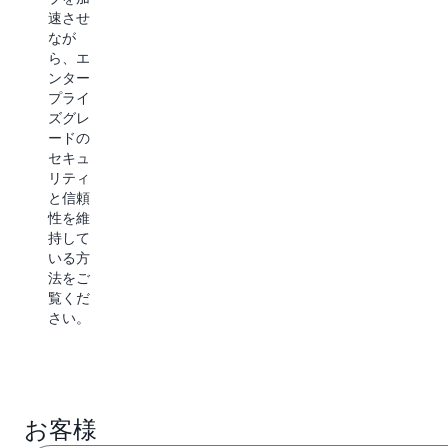
速させ
グする
したマ
なが
方法を
ーケテ
ら、エ
解説し
ィング
ンター
ます。
をスケ
プライ
ールす
ズグレ
るの
ードの
を、
セキュ
AgentCore
リティ
がどの
と信頼
ように
性を維
可能に
持して
したの
いる方
かをご
法をご
覧くだ
覧くだ
さい。
さい。
お客様