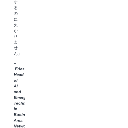
す
フ
に、
ま
る
ラ
チ
し
の
ス
ー
た。
に
ト
ム
AgentCor
欠
ラ
は
に
か
ク
こ
組
せ
チ
れ
み
ま
ャ
ら
込
せ
の
の
ま
ん」
複
エ
れ
雑
ー
た
–
さ
ジ
モ
Ericsson、
を
ェ
ニ
Head
抽
ン
タ
of
象
ト
リ
AI
化
を
ン
and
す
効
グ
Emerging
る
率
機
Technologies
こ
的
能
in
と
に
と
Business
で、
開
マ
Area
エ
発
ル
Networks、