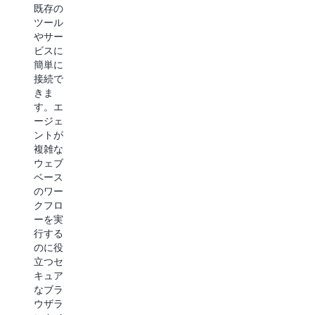
アクセ
ラー率
既存の
スをシ
などの
ツール
ームレ
主要な
やサー
スに管
エージ
ビスに
理でき
ェント
簡単に
ます。
運用メ
接続で
きめ細
トリク
きま
かなア
スを監
す。エ
クセス
視しな
ージェ
ポリシ
がら、
ントが
ーと強
正確
複雑な
固な適
性、有
ウェブ
用によ
用性、
ベース
り、エ
安全
のワー
ージェ
性、目
クフロ
ントが
標達成
ーを実
ツール
率など
行する
やデー
の重要
のに役
タを利
な基準
立つセ
用する
にわた
キュア
方法を
ってエ
なブラ
制御で
ージェ
ウザラ
きま
ントの