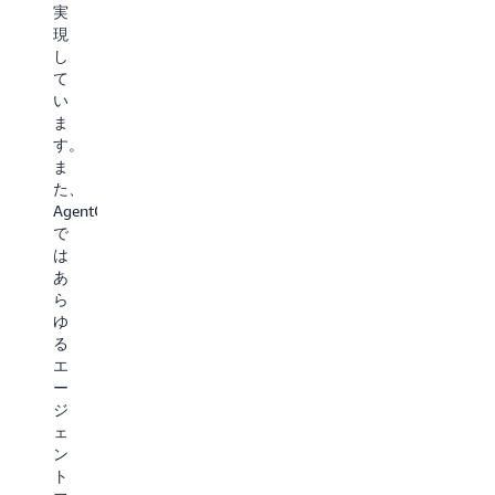
実
イ
要
果、
現
ン
サ
以
し
を
ー
前
て
数
ビ
は
い
か
ス
エ
ま
月
で
ン
す。
か
あ
ジ
ま
ら
る、
ニ
た、
数
安
ア
AgentCore
週
全
リ
で
間
な
ン
は
に
デ
グ
あ
短
プ
に
ら
縮
ロ
数
ゆ
で
イ
日
る
き
の
か
エ
る
た
か
ー
可
め
っ
ジ
能
の
て
ェ
性
ラ
い
ン
が
ン
た
ト
あ
タ
オ