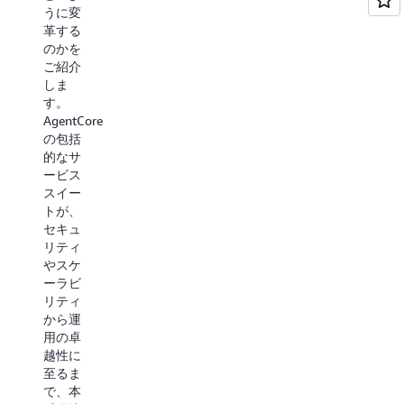
うに変
し、セ
ャンペ
革する
キュア
ーンオ
のかを
なツー
ートメ
ご紹介
ル統合
ーショ
しま
を実装
ンに革
す。
して、
命を起
AgentCore
モニタ
こした
の包括
リング
方法を
的なサ
をセッ
ご紹介
ービス
トアッ
しま
スイー
プする
す。
トが、
のを、
Epsilon
セキュ
順を追
がキャ
リティ
って見
ンペー
やスケ
ていき
ンのセ
ーラビ
ます。
ットア
リティ
この実
ップ時
から運
践的な
間を
用の卓
デモン
30% 短
越性に
ストレ
縮し、
至るま
ーショ
パーソ
で、本
ンで
ナライ