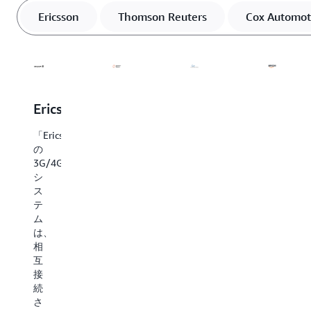
Ericsson
Thomson Reuters
Cox Automot
Ericsson
Thomson
Cox
Amazo
Reuters
Automotive
Device
「Ericsson
の
「Thomson
「Cox
「Amazo
3G/4G/5G/6G
Reuters
Automotive
Devices
シ
で
で
Operation
ス
は、
は、
&
テ
数
生
Supply
ム
十
成
Chain
は、
年
AI
チ
相
に
と
ー
互
わ
エ
ム
接
た
ー
で
続
っ
ジ
は、
さ
て
ェ
AgentCor