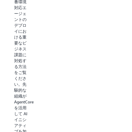
番環境
は、ラ
ゼーシ
対応エ
ンタイ
ョンを
ージェ
ム、ゲ
20% 向
ントの
ートウ
上し
デプロ
ェイ、
て、チ
イにお
メモリ
ームの
ける重
などの
時間を
要なビ
AgentCore
1 週間
ジネス
サービ
につき
課題に
スと、
8 時間
対処す
AgentCore
節約し
る方法
Observability
た方法
をご覧
の機能
をご覧
くださ
を活用
くださ
い。先
して本
い。企
駆的な
番でエ
業のセ
組織が
ージェ
キュリ
AgentCore
ントの
ティと
を活用
動作を
信頼性
して AI
モニタ
を維持
イニシ
リング
しなが
アティ
および
ら、AI
ブを加
デバッ
を活用