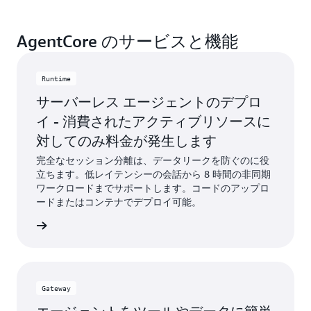
ル、ツールを使用して、エージェントを独自の方法
完全なセッション分離、Amazon VPC 接続、AWS
で構築できます。
AgentCore のサービスと機能
PrivateLink サポート、包括的なコントロールな
ど、エンタープライズグレードのセキュリティ機能
を使用して自信をもってデプロイできます。これら
Runtime
はすべて、エージェントの運用が、大規模で、安全
サーバーレス エージェントのデプロ
性と信頼性を確保したものとなるよう設計されてい
イ - 消費されたアクティブリソースに
ます。
対してのみ料金が発生します
完全なセッション分離は、データリークを防ぐのに役
立ちます。低レイテンシーの会話から 8 時間の非同期
ワークロードまでサポートします。コードのアップロ
ードまたはコンテナでデプロイ可能。
はこちら
Gateway