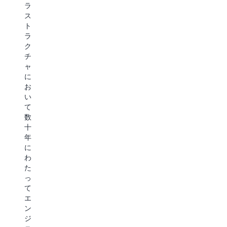
ラ
ョ
ー
ら、
ス
ン
エ
市
ト
だ
ク
場
ラ
け
ス
投
ク
で
ペ
入
チ
な
リ
ま
ャ
く、
エ
で
に
プ
ン
の
お
ロ
ス
時
い
セ
を
間
て
ス
改
を
数
の
善
短
十
簡
す
縮
年
素
る
し
に
化、
バ
て
わ
コ
ー
い
た
ン
チ
ま
っ
テ
ャ
す。
て
ン
ル
当
エ
ツ
ア
社
ン
の
シ
で
ジ
最
ス
は、