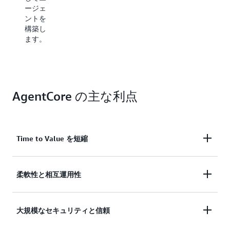
ことが
ージェ
できる
ントを
ように
構築し
しま
ます。
す。
AgentCore
は、
OpenTelemetry
を通じ
AgentCore の主な利点
て既存
のオブ
ザーバ
ビリテ
Time to Value を短縮
ィツー
ルやシ
ステム
とシー
インフラストラクチャの複雑さを解消する完全マネ
柔軟性と相互運用性
ムレス
ージド型サービスにより、プロトタイプから本番へ
に統合
の移行を加速し、画期的なエージェント型ソリュー
できま
エージェントの動作と既存システムとの統合方法を
大規模なセキュリティと信頼
ションをより迅速に市場に投入できます。
す。
完全に制御しながら、任意のフレームワーク、モデ