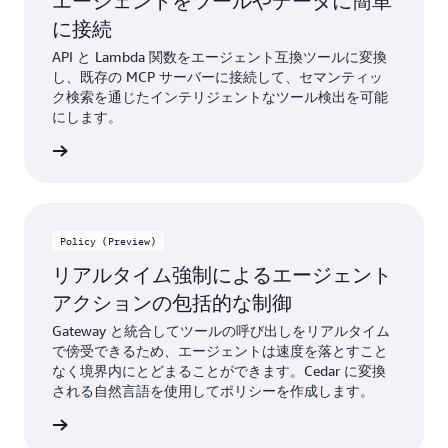
エージェントをツールやデータに簡単
に接続
API と Lambda 関数をエージェント互換ツールに変換
し、既存の MCP サーバーに接続して、セマンティッ
ク検索を通じたインテリジェントなツール検出を可能
にします。
詳細
Policy (Preview)
リアルタイム強制によるエージェント
アクションの包括的な制御
Gateway と統合してツールの呼び出しをリアルタイム
で傍受できるため、エージェントは速度を落とすこと
なく境界内にとどまることができます。Cedar に変換
される自然言語を使用してポリシーを作成します。
はこちら