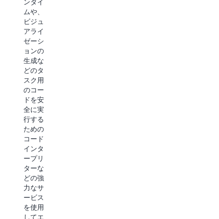
ンタイ
す。
品質を
ムや、
継続的
ビジュ
に評価
アライ
しま
ゼーシ
す。問
ョンの
題を追
生成な
跡およ
どのタ
びデバ
スク用
ッグ
のコー
し、エ
ドを安
ージェ
全に実
ントの
行する
決定を
ための
監査し
コード
て、エ
インタ
ージェ
ープリ
ントが
ターな
本番環
どの強
境でビ
力なサ
ジネス
ービス
標準を
を使用
満たす
してエ