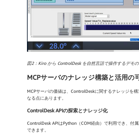
図2：Kiro から ControlDesk を自然言語で操作するデモ
MCPサーバのナレッジ構築と活用の
MCPサーバの価値は、ControlDeskに関するナレッジ
なる点にあります。
ControlDesk APIの探索とナレッジ化
ControlDesk APIはPython（COM経由）で利
できます。