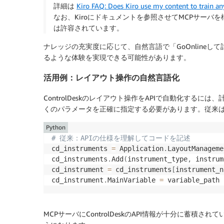
詳細は
Kiro FAQ: Does Kiro use my content to train a
なお、Kiroにドキュメントを参照させてMCPサー
は許容されています。
ナレッジの充実度に応じて、自然言語で「GoOnlineし
るような体験を実現できる可能性があります。
活用例：レイアウト操作の自然言語化
ControlDeskのレイアウト操作をAPIで自動化する
くのパラメータを正確に指定する必要があります。従来はA
Python
# 従来：APIの仕様を理解してコードを記述
cd_instruments 
=
 Application
.
LayoutManageme
cd_instruments
.
Add
(
instrument_type
,
 instrum
cd_instrument 
=
 cd_instruments
[
instrument_n
cd_instrument
.
MainVariable 
=
MCPサーバにControlDeskのAPI情報が十分に蓄積