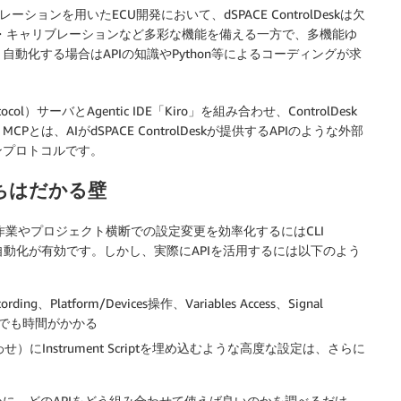
などのシミュレーションを用いたECU開発において、dSPACE ControlDeskは欠
設定・計測・キャリブレーションなど多彩な機能を備える一方で、多機能ゆ
動化する場合はAPIの知識やPython等によるコーディングが求
col）サーバとAgentic IDE「Kiro」を組み合わせ、ControlDesk
、AIがdSPACE ControlDeskが提供するAPIのような外部
ンプロトコルです。
立ちはだかる壁
り返し作業やプロジェクト横断での設定変更を効率化するにはCLI
APIによる自動化が有効です。しかし、実際にAPIを活用するには以下のよう
ding、Platform/Devices操作、Variables Access、Signal
探すだけでも時間がかかる
み合わせ）にInstrument Scriptを埋め込むような高度な設定は、さらに
に、どのAPIをどう組み合わせて使えば良いのかを調べるだけ