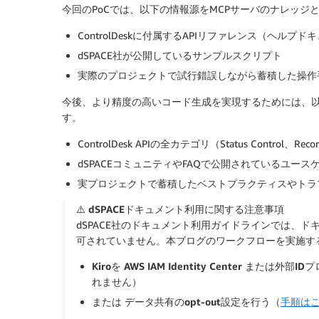
今回のPoCでは、以下の情報源をMCPサーバのナレッジ
ControlDeskに付属するAPIリファレンス（ヘルプド
dSPACE社が公開しているサンプルスクリプト
実際のプロジェクトで試行錯誤しながら蓄積した操作
今後、より精度の高いコード生成を実現するためには、
す。
ControlDesk APIの全カテゴリ（Status Control、
dSPACEコミュニティやFAQで公開されているユー
実プロジェクトで蓄積したベストプラクティスやトラ
⚠️ dSPACEドキュメント利用に関する注意事項
dSPACE社のドキュメント利用ガイドラインでは、
可されていません。本ブログのワークフローを実施す
Kiroを AWS IAM Identity Center または
れません）
または
データ共有のopt-out設定を行う
（
手順は