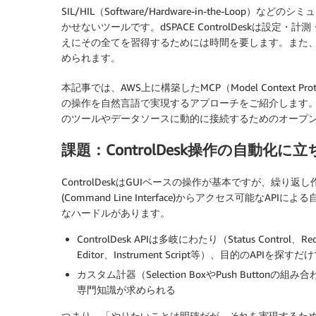
SIL/HIL（Software/Hardware-in-the-Loop）
かせないツールです。dSPACE ControlDeskは
えにその全てを習得するためには時間を要します。また、自
められます。
本記事では、AWS上に構築したMCP（Model Context Proto
の操作を自然言語で実現するアプローチをご紹介します。MCPとは
のツールやデータソースに動的に接続するためのオープ
課題：ControlDesk操作の自動化に
ControlDeskはGUIベースの操作が基本ですが、繰
(Command Line Interface)からアクセス可能な
なハードルがあります。
ControlDesk APIは多岐にわたり（Status Control、Recor
Editor、Instrument Script等）、目的のAPIを
カスタム計器（Selection BoxやPush Buttonの組
専門知識が求められる
つまり、「やりたいことは明確だが、それを実現するため