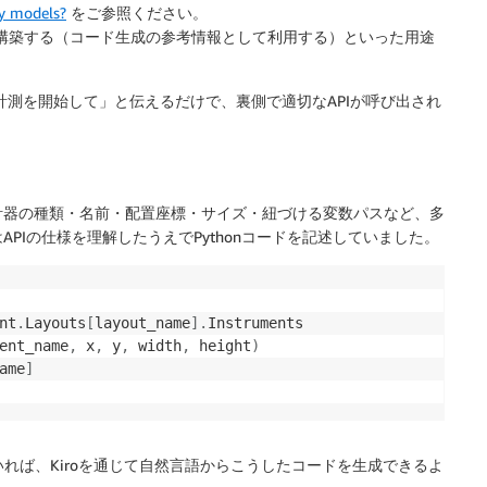
ny models?
をご参照ください。
バを構築する（コード生成の参考情報として利用する）といった用途
て計測を開始して」と伝えるだけで、裏側で適切なAPIが呼び出され
には、計器の種類・名前・配置座標・サイズ・紐づける変数パスなど、多
PIの仕様を理解したうえでPythonコードを記述していました。
nt
.
Layouts
[
layout_name
]
.
Instruments

ent_name
,
 x
,
 y
,
 width
,
 height
)
ame
]
されていれば、Kiroを通じて自然言語からこうしたコードを生成できるよ