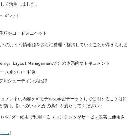
として活用しました。
キュメント）
手順やコードスニペット
以下のような情報源をさらに整理・格納していくことが考えられま
Recording、Layout Management等）の体系的なドキュメント
スケース別のコード例
ブルシューティング記録
ドキュメントの内容をAIモデルの学習データとして使用することは許
る際は、以下のいずれかの条件を満たしてください：
外部IDプロバイダー経由で利用する
（コンテンツがサービス改善に使用さ
こちら
）