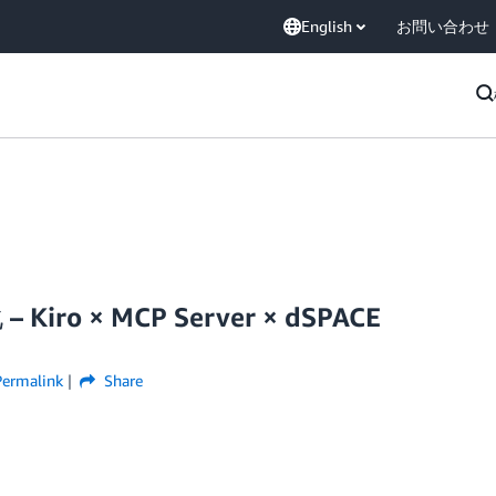
English
お問い合わせ
 × MCP Server × dSPACE
Permalink
Share