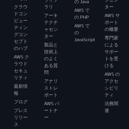
の Java
クラウ
ラリ
ター
AWS で
ドコン
アーキ
AWS サ
の PHP
ピュー
テクチ
ポート
AWS で
ティン
ャセン
の概要
の
グコン
ター
専門家
JavaScript
セプト
製品と
による
のハブ
技術上
サポー
AWS ク
のよく
トを受
ラウド
ある質
ける
セキュ
問
AWS の
リティ
アナリ
アクセ
最新情
ストレ
シビリ
報
ポート
ティ
ブログ
AWS パ
法務関
プレス
ートナ
連
リリー
ー
ス