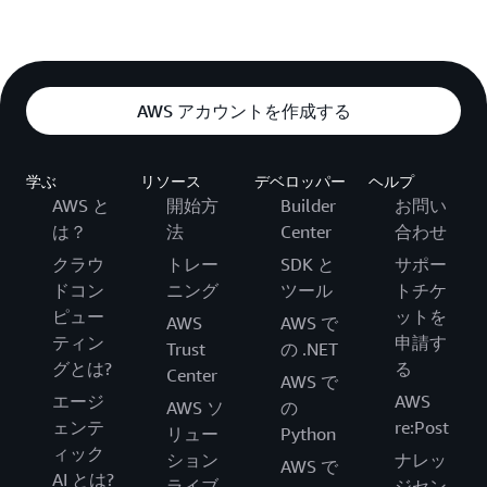
AWS アカウントを作成する
学ぶ
リソース
デベロッパー
ヘルプ
AWS と
開始方
Builder
お問い
は？
法
Center
合わせ
クラウ
トレー
SDK と
サポー
ドコン
ニング
ツール
トチケ
ピュー
ットを
AWS
AWS で
ティン
申請す
Trust
の .NET
グとは?
る
Center
AWS で
エージ
AWS
AWS ソ
の
ェンテ
re:Post
リュー
Python
ィック
ション
ナレッ
AWS で
AI とは?
ライブ
ジセン