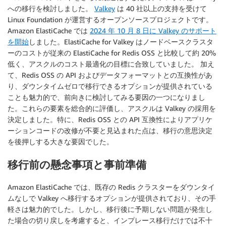
への移行を検討しました。
Valkey
は 40 社以上の支持を受けて
Linux Foundation が運営するオープンソースプロジェクトです。
Amazon ElastiCache では
2024 年 10 月 8 日に Valkey のサポート
を開始
しました。ElastiCache for Valkey はノードベースクラスタ
ーのコストが従来の ElastiCache for Redis OSS と比較して約 20%
低く、アスクルのコスト最適化の目標に合致していました。 加え
て、Redis OSS の API およびデータフォーマットとの互換性があ
り、ダウンタイムゼロで移行できるオプションが提供されている
ことも魅力的で、前向きに検討してみる要因の一つになりまし
た。これらの要素を総合的に評価し、アスクルは Valkey の採用を
決定しました。特に、Redis OSS との API 互換性によりアプリケ
ーションコードの改修が不要と見込まれた点は、移行の意思決定
を後押しする大きな要因でした。
移行前の懸念事項と事前準備
Amazon ElastiCache では、既存の Redis クラスターをダウンタイ
ムなしで Valkey へ移行するオプションが提供されており、その手
軽さは魅力的でした。しかし、移行後に予期しない問題が発生し
た場合の切り戻しを考慮すると、インプレース移行だけでは不十