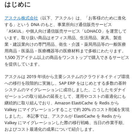
はじめに
アスクル株式会社
（以下、アスクル）は、「お客様のために進化
する」という DNA のもと、事業所向け通信販売サービス
「ASKUL」や個人向け通信販売サービス「LOHACO」を運営して
います。取り扱い商品はオフィス用品、生活用品、家具、製造
業・建設業向けの専門用品、衛生・介護・薬局用品等の一般医療
用商品・医薬品・医療機器等の医療材料まで多岐にわたります。
1,500 万アイテム以上の商品をワンストップで購入できるサービス
を提供しています。
アスクルは 2019 年頃から主要システムのクラウドネイティブ環境
への移行を段階的に実施し、SAP ERP をはじめとする多数の基幹
システムのマイグレーションに成功しました。こうしたモダナイ
ゼーションの取り組みの延長として、運用やコストの最適化にも
継続的に取り組んでおり、Amazon ElastiCache を Redis から
Valkey にマイグレーションすることで約 20% のコスト削減を実現
しました。 本記事では、アスクルが ElastiCache を Redis から
Valkey にマイグレーションした際の移行戦略、当日の作業手順、
およびコスト最適化の成果について紹介します。