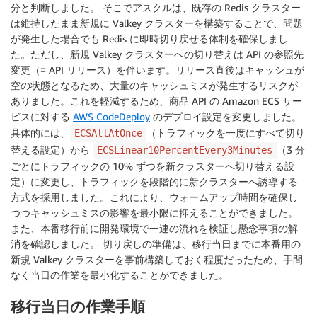
分と判断しました。 そこでアスクルは、既存の Redis クラスター
は維持したまま新規に Valkey クラスターを構築することで、問題
が発生した場合でも Redis に即時切り戻せる体制を確保しまし
た。ただし、新規 Valkey クラスターへの切り替えは API の参照先
変更（= API リリース）を伴います。リリース直後はキャッシュが
空の状態となるため、大量のキャッシュミスが発生するリスクが
ありました。これを軽減するため、商品 API の Amazon ECS サー
ビスに対する
AWS CodeDeploy
のデプロイ設定を変更しました。
具体的には、
（トラフィックを一度にすべて切り
ECSAllAtOnce
替える設定）から
（3 分
ECSLinear10PercentEvery3Minutes
ごとにトラフィックの 10% ずつを新クラスターへ切り替える設
定）に変更し、トラフィックを段階的に新クラスターへ誘導する
方式を採用しました。これにより、ウォームアップ時間を確保し
つつキャッシュミスの影響を最小限に抑えることができました。
また、本番移行前に開発環境で一連の流れを検証し懸念事項の解
消を確認しました。 切り戻しの準備は、移行当日までに本番用の
新規 Valkey クラスターを事前構築しておく程度だったため、手間
なく当日の作業を最小化することができました。
移行当日の作業手順