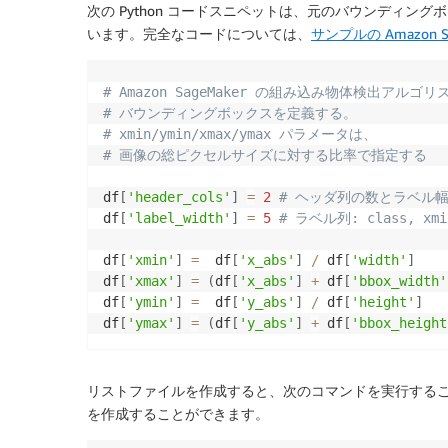
次の Python コードスニペットは、元のバウンディン
います。完全なコードについては、
サンプルの Amazon 
# Amazon SageMaker の組み込み物体検出アル
# バウンディングボックスを定義する。
# xmin/ymin/xmax/ymax パラメータは、 
# 画像の総ピクセルサイズに対する比率で指定する
df
[
'header_cols'
]
=
2
# ヘッダ列の数とラベル
df
[
'label_width'
]
=
5
# ラベル列: class, xmin
df
[
'xmin'
]
=
  df
[
'x_abs'
]
/
 df
[
'width'
]
df
[
'xmax'
]
=
(
df
[
'x_abs'
]
+
 df
[
'bbox_width'
df
[
'ymin'
]
=
  df
[
'y_abs'
]
/
 df
[
'height'
]
df
[
'ymax'
]
=
(
df
[
'y_abs'
]
+
 df
[
'bbox_height
リストファイルを作成すると、次のコマンドを実行する
を作成することができます。