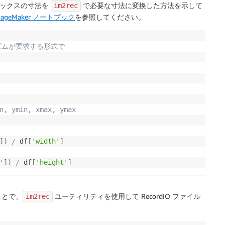
グボックスの寸法を
で必要な寸法に変換した方法を示して
im2rec
SageMaker ノートブック
を参照してください。
ゴリズムが要求する形式で 
幅
, ymin, xmax, ymax
]
)
/
 df
[
'width'
]
'
]
)
/
 df
[
'height'
]
ことで、
ユーティリティを使用して RecordIO ファイル
im2rec