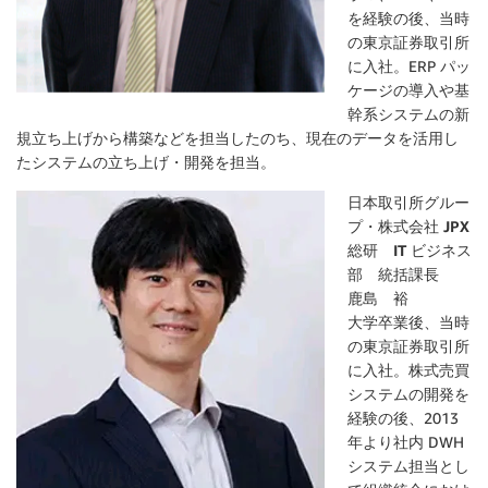
を経験の後、当時
の東京証券取引所
に入社。ERP パッ
ケージの導入や基
幹系システムの新
規立ち上げから構築などを担当したのち、現在のデータを活用し
たシステムの立ち上げ・開発を担当。
日本取引所グルー
プ・株式会社 JPX
総研 IT ビジネス
部 統括課長
鹿島 裕
大学卒業後、当時
の東京証券取引所
に入社。株式売買
システムの開発を
経験の後、2013
年より社内 DWH
システム担当とし