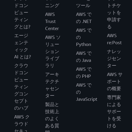
ドコン
ニング
ツール
トチケ
ピュー
ットを
AWS
AWS で
ティン
申請す
Trust
の .NET
グとは?
る
Center
AWS で
エージ
AWS
AWS ソ
の
ェンテ
re:Post
リュー
Python
ィック
ション
ナレッ
AWS で
AI とは?
ライブ
ジセン
の Java
クラウ
ラリ
ター
AWS で
ドコン
アーキ
AWS サ
の PHP
ピュー
テクチ
ポート
AWS で
ティン
ャセン
の概要
の
グコン
ター
専門家
JavaScript
セプト
製品と
による
のハブ
技術上
サポー
AWS ク
のよく
トを受
ラウド
ある質
ける
セキュ