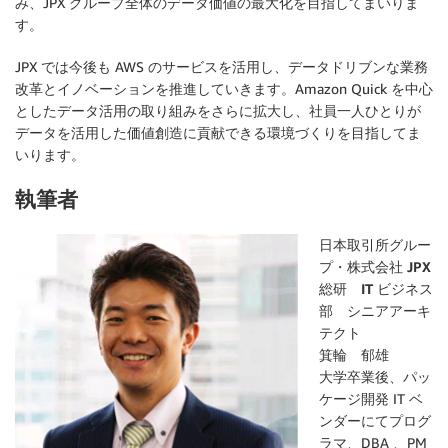
み、JPX グループ全体のデータ価値の最大化を目指してまいりま
す。
JPX では今後も AWS のサービスを活用し、データドリブンな業務
改革とイノベーションを推進していきます。Amazon Quick を中心
としたデータ活用の取り組みをさらに拡大し、社員一人ひとりが
データを活用した価値創造に貢献できる環境づくりを目指してま
いります。
執筆者
日本取引所グルー
プ・株式会社 JPX
総研 IT ビジネス
部 シニアアーキ
テクト
箕輪 郁雄
大学卒業後、パッ
ケージ開発 IT ベ
ンダーにてプログ
ラマ、DBA 、PM