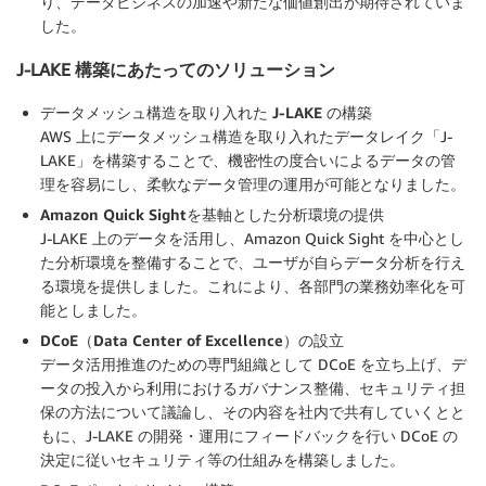
り、データビジネスの加速や新たな価値創出が期待されていま
した。
J-LAKE 構築にあたってのソリューション
データメッシュ構造を取り入れた J-LAKE の構築
AWS 上にデータメッシュ構造を取り入れたデータレイク「J-
LAKE」を構築することで、機密性の度合いによるデータの管
理を容易にし、柔軟なデータ管理の運用が可能となりました。
Amazon Quick Sightを基軸とした分析環境の提供
J-LAKE 上のデータを活用し、Amazon Quick Sight を中心とし
た分析環境を整備することで、ユーザが自らデータ分析を行え
る環境を提供しました。これにより、各部門の業務効率化を可
能としました。
DCoE（Data Center of Excellence）の設立
データ活用推進のための専門組織として DCoE を立ち上げ、デ
ータの投入から利用におけるガバナンス整備、セキュリティ担
保の方法について議論し、その内容を社内で共有していくとと
もに、J-LAKE の開発・運用にフィードバックを行い DCoE の
決定に従いセキュリティ等の仕組みを構築しました。