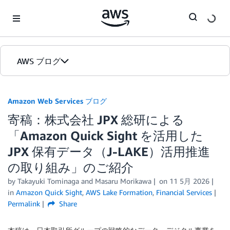
Skip to Main Content
AWS ブログ
ホーム
Amazon Web Services ブログ
寄稿：株式会社 JPX 総研による
カテゴリ
「Amazon Quick Sight を活用した
エディション
JPX 保有データ（J-LAKE）活用推進
の取り組み」のご紹介
by
Takayuki Tominaga
and
Masaru Morikawa
on
11 5月 2026
in
Amazon Quick Sight
,
AWS Lake Formation
,
Financial Services
Permalink
Share