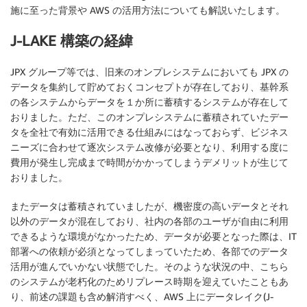
施に至った背景や AWS の活用方法についても解説いたします。
J-LAKE 構築の経緯
JPX グループ等では、旧来のオンプレシステムにおいても JPX の
データを集約して貯めておくコンセプトが存在しており、基幹系
の各システムからデータを１か所に蓄積するシステムが存在して
おりました。ただ、このオンプレシステムに蓄積されていたデー
タを全社で有効に活用できる仕組みにはなっておらず、ビジネス
ニーズに合わせて逐次システム改修が必要となり、利用する度に
費用が発生し完成まで時間がかかってしまうデメリットが生じて
おりました。
またデータは蓄積されていましたが、機密度の高いデータとそれ
以外のデータが混在しており、社内の各部のユーザが自由に利用
できるような環境がなかったため、データが必要となった際は、IT
部署への依頼が必須となってしまっていたため、各部でのデータ
活用が進んでいかない状態でした。そのような状況の中、こちら
のシステムが老朽化のためリプレース時期を迎えていたこともあ
り、前述の課題も含め解消すべく、AWS 上にデータレイク(J-