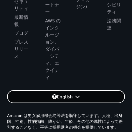
セキュ
ートナ
シビリ
ジン)
リティ
ー
ティ
最新情
AWS の
法務関
報
インク
連
ブログ
ルージ
プレス
ョン、
リリー
ダイバ
ス
ーシテ
ィ、エ
クイテ
ィ
English
Amazon は男女雇用機会均等法を順守しています。人種、出身
国、性別、性的指向、障がい、年齢、その他の属性によって差
別することなく、平等に採用選考の機会を提供しています。