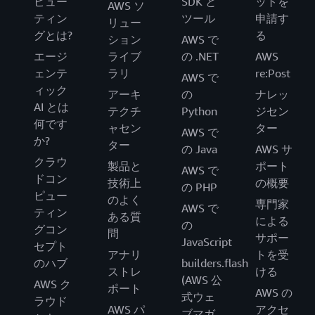
ピュー
SDK と
ットを
AWS ソ
ティン
ツール
申請す
リュー
グとは?
る
ション
AWS で
エージ
ライブ
の .NET
AWS
ェンテ
ラリ
re:Post
AWS で
ィック
アーキ
の
ナレッ
AI とは
テクチ
Python
ジセン
何です
ャセン
ター
AWS で
か?
ター
の Java
AWS サ
クラウ
製品と
ポート
AWS で
ドコン
技術上
の概要
の PHP
ピュー
のよく
専門家
AWS で
ティン
ある質
による
の
グコン
問
サポー
JavaScript
セプト
アナリ
トを受
のハブ
builders.flash
ストレ
ける
(AWS 公
AWS ク
ポート
AWS の
式ウェ
ラウド
AWS パ
アクセ
ブマガ