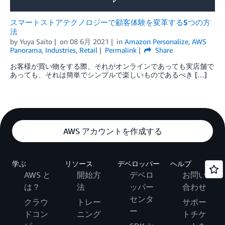
スマートストアテクノロジーで顧客体験を変革する5つの方
法
by
Yuya Saito
on
08 6月 2021
in
Amazon Personalize
,
AWS
Panorama
,
Industries
,
Retail
Permalink
Share
お客様が買い物をする際、それがオンラインであっても実店舗で
あっても、それは簡単でシンプルで楽しいものであるべき […]
AWS アカウントを作成する
学ぶ
リソース
デベロッパー
ヘルプ
AWS と
開始方
デベロ
お問い
は？
法
ッパー
合わせ
センタ
クラウ
トレー
サポー
ー
ドコン
ニング
トチケ