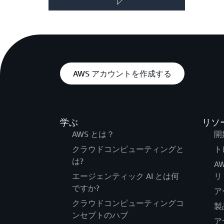
AWS アカウントを作成する
学ぶ
リソ
AWS とは？
開
クラウドコンピューティングと
ト
は?
A
エージェンティック AI とは何
リ
ですか?
ア
クラウドコンピューティングコ
製
ンセプトのハブ
ア