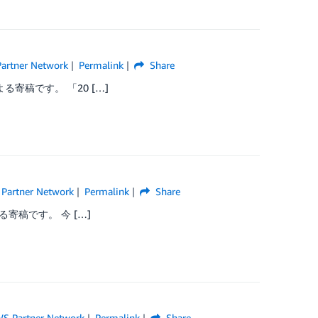
artner Network
Permalink
Share
る寄稿です。 「20 […]
Partner Network
Permalink
Share
る寄稿です。 今 […]
S Partner Network
Permalink
Share