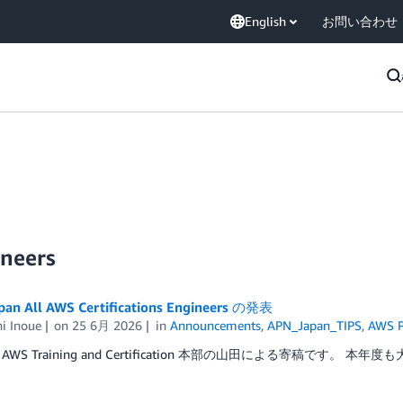
English
お問い合わせ
ineers
pan All AWS Certifications Engineers の発表
i Inoue
on
25 6月 2026
in
Announcements
,
APN_Japan_TIPS
,
AWS P
WS Training and Certification 本部の山田による寄稿です。 本年度も大