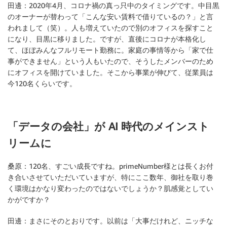
田邊：
2020年4月、コロナ禍の真っ只中のタイミングです。中目黒
のオーナーが替わって「こんな安い賃料で借りているの？」と言
われまして（笑）。人も増えていたので別のオフィスを探すこと
になり、目黒に移りました。ですが、直後にコロナが本格化し
て、ほぼみんなフルリモート勤務に。家庭の事情等から「家で仕
事ができません」という人もいたので、そうしたメンバーのため
にオフィスを開けていました。そこから事業が伸びて、従業員は
今120名くらいです。
「データの会社」が AI 時代のメインスト
リームに
桑原：
120名、すごい成長ですね。primeNumber様とは長くお付
き合いさせていただいていますが、特にここ数年、御社を取り巻
く環境はかなり変わったのではないでしょうか？肌感覚としてい
かがですか？
田邊：
まさにそのとおりです。以前は「大事だけれど、ニッチな