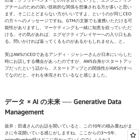
グチームのための深い技術的な関係を想像される方が多いと思い
ます。そこにとどまらない方がいいですよ、というのが同じCEO
の方々へのメッセージですね。GTMの文脈でも連携いただける可
能性がありますし、マーケティングも一緒に知恵を絞っていただ
ける。その気があれば、エグゼクティブレイヤーへの入り口もあ
る。問いかければ返ってくるものがあるかもしれません、と。
実はAWSのCEOであるアンディ・ジャシーさんが日本にいらした
時にお話しする機会があったのですが、AWS自身がスタートアッ
プだったという話から、スタートアップとの関係性がAWSのすべ
てなのだと。それを体現されているなと感じました。
データ × AI の未来 ── Generative Data
Management
坂井：
田邊さんのお話を聞いていると、この10年の積み重ねがま
さに今花開いている感じがしますね。ここからの3〜5年、
primeNumber様はどこに向かっていくのでしょうか？