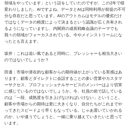
領域をやっています」という話をしていたのですが、この2年で様
変わりしました。AIですよね。データとAIは同時利用が前提の不可
分な存在だと思っています。AIのアウトカムはモデルの優劣だけ
ではなくデータの精度によって決まるという認識が広く共有され
るようになっていますし、内閣府の成長戦略会議のテーマでも
我々の領域がフォーカスされている。今やメインストリームにな
ったとも言えます。
坂井：
これは追い風であると同時に、プレッシャーも相当大きい
のではないでしょうか？
田邊：
市場や潜在的な顧客からの期待値が上がっている実感はあ
ります。顧客とダイレクトに会話することの多い営業やカスタマ
ーサクセス、プロフェッショナルサービスのメンバーはより切実
に感じているのではないでしょうか。今、社員の前で話している
のは「一段、成熟度を引き上げなければいけない」ということ。
顧客や市場からの期待は更に大きくなり、自分たちがこれまでや
ってきたスピードより早くもなっている。じゃあ置いていかれる
のか、いや違うでしょうと。一緒に乗り越えていきたいと思って
います。