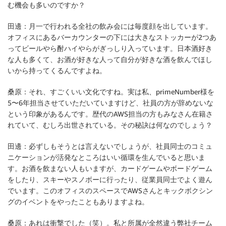
む機会も多いのですか？
田邊：
月一で行われる全社の飲み会には毎度顔を出しています。
オフィスにあるバーカウンターの下には大きなストッカーが2つあ
ってビールやら酎ハイやらがぎっしり入っています。日本酒好き
な人も多くて、お酒が好きな人って自分が好きな酒を飲んでほし
いから持ってくるんですよね。
桑原：
それ、すごくいい文化ですね。実は私、primeNumber様を
5〜6年担当させていただいていますけど、社員の方が辞めないな
という印象があるんです。歴代のAWS担当の方もみなさん在籍さ
れていて、むしろ出世されている。その秘訣は何なのでしょう？
田邊：
必ずしもそうとは言えないでしょうが、社員同士のコミュ
ニケーションが活発なところはいい循環を生んでいると思いま
す。お酒を飲まない人もいますが、カードゲームやボードゲーム
をしたり、スキーやスノボーに行ったり、従業員同士でよく遊ん
でいます。このオフィスのスペースでAWSさんとキックボクシン
グのイベントをやったこともありますよね。
桑原：
あれは衝撃でした（笑）。私と所属が全然違う弊社チーム