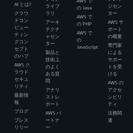
AWS で
AI とは?
ライブ
ジセン
の Java
クラウ
ラリ
ター
AWS で
ドコン
アーキ
AWS サ
の PHP
ピュー
テクチ
ポート
AWS で
ティン
ャセン
の概要
の
グコン
ター
専門家
JavaScript
セプト
製品と
による
のハブ
技術上
サポー
AWS ク
のよく
トを受
ラウド
ある質
ける
セキュ
問
AWS の
リティ
アナリ
アクセ
最新情
ストレ
シビリ
報
ポート
ティ
ブログ
AWS パ
法務関
プレス
ートナ
連
リリー
ー