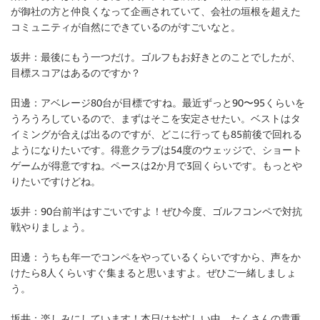
が御社の方と仲良くなって企画されていて、会社の垣根を超えた
コミュニティが自然にできているのがすごいなと。
坂井：
最後にもう一つだけ。ゴルフもお好きとのことでしたが、
目標スコアはあるのですか？
田邊：
アベレージ80台が目標ですね。最近ずっと90〜95くらいを
うろうろしているので、まずはそこを安定させたい。ベストはタ
イミングが合えば出るのですが、どこに行っても85前後で回れる
ようになりたいです。得意クラブは54度のウェッジで、ショート
ゲームが得意ですね。ペースは2か月で3回くらいです。もっとや
りたいですけどね。
坂井：
90台前半はすごいですよ！ぜひ今度、ゴルフコンペで対抗
戦やりましょう。
田邊：
うちも年一でコンペをやっているくらいですから、声をか
けたら8人くらいすぐ集まると思いますよ。ぜひご一緒しましょ
う。
坂井：
楽しみにしています！本日はお忙しい中、たくさんの貴重