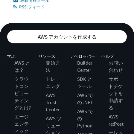
最新情報メール
RSS フィード
AWS アカウントを作成する
学ぶ
リソース
デベロッパー
ヘルプ
AWS と
開始方
Builder
お問い
は？
法
Center
合わせ
クラウ
トレー
SDK と
サポー
ドコン
ニング
ツール
トチケ
ピュー
ットを
AWS
AWS で
ティン
申請す
Trust
の .NET
グとは?
る
Center
AWS で
エージ
AWS
AWS ソ
の
ェンテ
re:Post
リュー
Python
ィック
ション
ナレッ