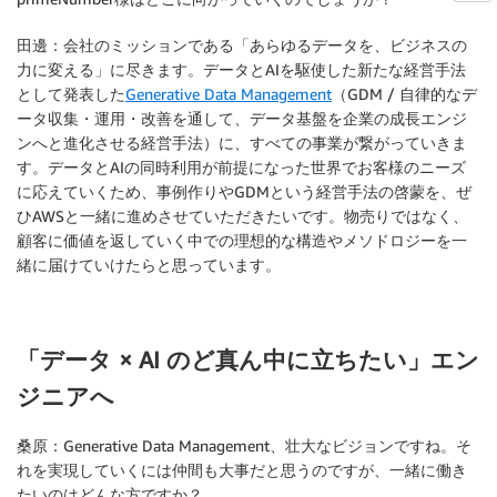
田邊：
会社のミッションである「あらゆるデータを、ビジネスの
力に変える」に尽きます。データとAIを駆使した新たな経営手法
として発表した
Generative Data Management
（GDM / 自律的なデ
ータ収集・運用・改善を通して、データ基盤を企業の成長エンジ
ンへと進化させる経営手法）に、すべての事業が繋がっていきま
す。データとAIの同時利用が前提になった世界でお客様のニーズ
に応えていくため、事例作りやGDMという経営手法の啓蒙を、ぜ
ひAWSと一緒に進めさせていただきたいです。物売りではなく、
顧客に価値を返していく中での理想的な構造やメソドロジーを一
緒に届けていけたらと思っています。
「データ × AI のど真ん中に立ちたい」エン
ジニアへ
桑原：
Generative Data Management、壮大なビジョンですね。そ
れを実現していくには仲間も大事だと思うのですが、一緒に働き
たいのはどんな方ですか？