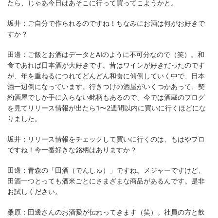
たら、じゃあ今日はあそこに行って買ってこようかと。
坂井：
ご自分で作られるのですね！ちなみにお酒は何がお好きで
すか？
田邊：
ご飯とお酒はデータとAIのように不可分なので（笑）。和
食であれば日本酒が大好きです。昔はワインが好きだったのです
が、年を重ねるにつれてどんどん和食に傾倒していく中で、日本
酒一辺倒になっています。行きつけの酒屋がいくつかあって、契
約酒屋でしか手に入らない銘柄もあるので、今では酒蔵のブログ
を見てリリース情報が出たら1〜2週間以内に買いに行くほどにな
りました。
坂井：
リリース情報をチェックして買いに行くのは、もはやプロ
ですね！今一番好きな銘柄はありますか？
田邊：
青森の「田酒（でんしゅ）」ですね。メジャーですけど、
田酒一つとっても酒米ごとにさまざまな商品があるんです。是非
お試しください。
桑原：
田邊さんのお酒愛が伝わってきます（笑）。社員の方と飲