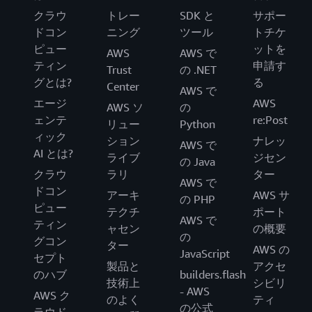
クラウ
トレー
SDK と
サポー
ドコン
ニング
ツール
トチケ
ピュー
ットを
AWS
AWS で
ティン
申請す
Trust
の .NET
グとは?
る
Center
AWS で
エージ
AWS
AWS ソ
の
ェンテ
re:Post
リュー
Python
ィック
ション
ナレッ
AWS で
AI とは?
ライブ
ジセン
の Java
クラウ
ラリ
ター
AWS で
ドコン
アーキ
AWS サ
の PHP
ピュー
テクチ
ポート
AWS で
ティン
ャセン
の概要
の
グコン
ター
AWS の
JavaScript
セプト
製品と
アクセ
のハブ
builders.flash
技術上
シビリ
- AWS
AWS ク
のよく
ティ
の公式