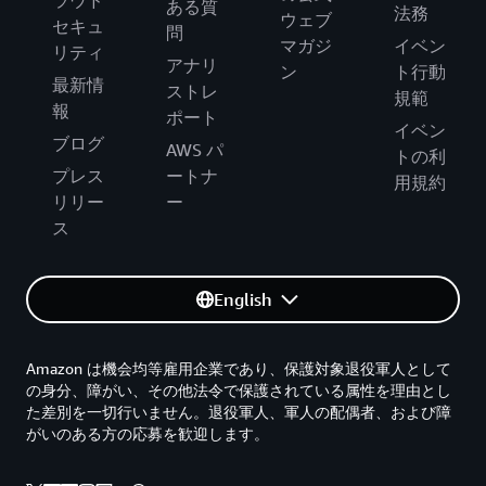
ラウド
ある質
法務
ウェブ
セキュ
問
マガジ
イベン
リティ
アナリ
ン
ト行動
最新情
ストレ
規範
報
ポート
イベン
ブログ
AWS パ
トの利
プレス
ートナ
用規約
リリー
ー
ス
English
Amazon は機会均等雇用企業であり、保護対象退役軍人として
の身分、障がい、その他法令で保護されている属性を理由とし
た差別を一切行いません。退役軍人、軍人の配偶者、および障
がいのある方の応募を歓迎します。