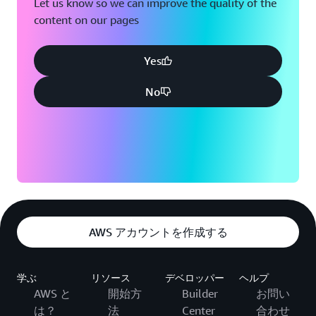
Let us know so we can improve the quality of the
content on our pages
Yes
No
AWS アカウントを作成する
学ぶ
リソース
デベロッパー
ヘルプ
AWS と
開始方
Builder
お問い
は？
法
Center
合わせ