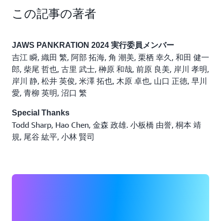
この記事の著者
JAWS PANKRATION 2024 実行委員メンバー
吉江 瞬, 織田 繁, 阿部 拓海, 角 潮美, 栗栖 幸久, 和田 健一
郎, 柴尾 哲也, 古里 武士, 榊原 和哉, 前原 良美, 岸川 孝明,
岸川 静, 松井 英俊, 米澤 拓也, 木原 卓也, 山口 正徳, 早川
愛, 青柳 英明, 沼口 繁
Special Thanks
Todd Sharp, Hao Chen, 金森 政雄. 小板橋 由誉, 桐本 靖
規, 尾谷 紘平, 小林 賢司