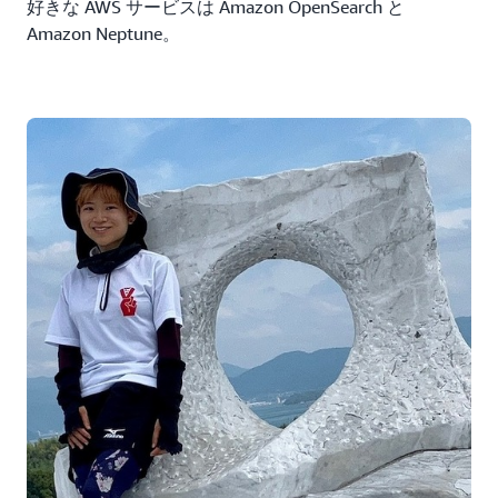
好きな AWS サービスは Amazon OpenSearch と
Amazon Neptune。
司会 大久保 :
なるほど、大変興味深いサービスですね。それでは、チ
ームメンバーの構成や役割分担はどのように行われたの
でしょうか。
バーチャルアバターチーム 嶋田 :
私たちのチームは 6 人で、以下のような役割分担をし
て開発を行いました。誰がどこをやるかについては、各
自興味がある分野に手を挙げて決めましたが、どこかの
開発が詰まった時にはみんなで助け合いながら進めてい
ました。
アバター担当
フロントエンド開発担当
地図情報担当