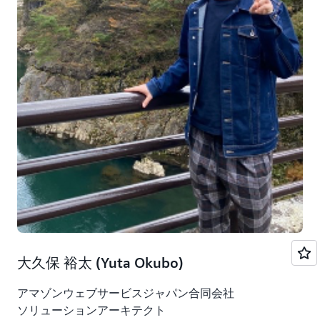
で幅広い層から意見を募ることが重要だと思っていまし
た。他の SA とは違う視点を持っているであろう新卒 2
年目の皆さんが主体的に取り組むことで、新しいテーマ
でのブースが出来るのではという期待があり、今回の新
卒展示に繋がりました。
司会 大久保 :
ありがとうございます。新卒2年目の皆さん、それで
は、開発した具体的なサービス内容と、それがどのよう
な発想から生まれたのか教えていただけますでしょう
か。
バーチャルアバターチーム 嶋田 :
私たちのチームは Summit 会場の案内を行うバーチャル
アバターを展示していました。生成 AI サービスである
大久保 裕太 (Yuta Okubo)
Amazon Bedrock を利用して、「セキュリティに関する
セッションを教えて」「近くの休憩場所はどこ ?」とい
アマゾンウェブサービスジャパン合同会社
った質問に対して「セキュリティのセッションには
ソリューションアーキテクト