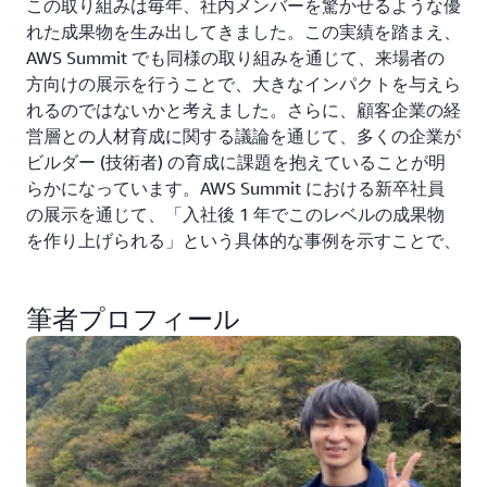
この取り組みは毎年、社内メンバーを驚かせるような優
れた成果物を生み出してきました。この実績を踏まえ、
AWS Summit でも同様の取り組みを通じて、来場者の
方向けの展示を行うことで、大きなインパクトを与えら
れるのではないかと考えました。さらに、顧客企業の経
営層との人材育成に関する議論を通じて、多くの企業が
ビルダー (技術者) の育成に課題を抱えていることが明
らかになっています。AWS Summit における新卒社員
の展示を通じて、「入社後 1 年でこのレベルの成果物
を作り上げられる」という具体的な事例を示すことで、
顧客企業の人材育成に対する前向きな取り組みを促すき
っかけになるのではないかと考えました。
筆者プロフィール
マネージャー 兼松 :
今年の Summit は生成 AI が主要なテーマの 1 つでし
た。生成 AI はテクノロジーとしての進化は加速してい
ますが、一方それを使う利用者側のアイデアやユースケ
ースはまだ限定的だと感じます。そのため、生成 AI を
使ってどんな課題解決ができるのか、これを考えるうえ