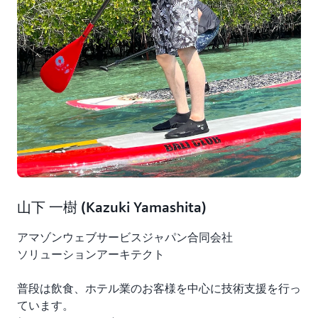
マルチモーダル RAG チーム 山下 :
私たちが開発したサービスは、画像データも活用できる
「マルチモーダル RAG」のアプリケーションです。ビ
ジネスでの生成 AI 活用が進む中、自社の画像データも
含めた幅広い情報を活用したいというニーズをお客様か
らよくいただきました。そこで従来の RAG では扱えな
かった画像情報をナレッジとして利用したいという思い
から開発に至りました。詳細は
こちらの資料
をご覧く
ださい。
山下 一樹 (Kazuki Yamashita)
アマゾンウェブサービスジャパン合同会社
ソリューションアーキテクト
普段は飲食、ホテル業のお客様を中心に技術支援を行っ
ています。