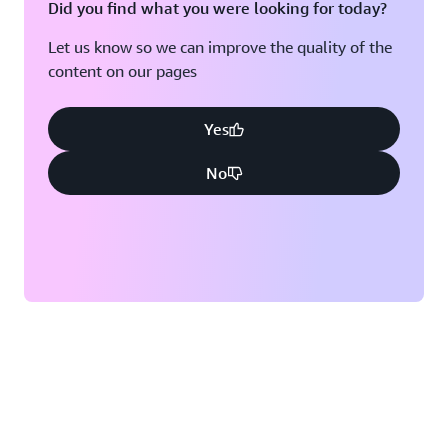
Did you find what you were looking for today?
司会 大久保 :
ではこの取り組みの中で新入社員のみなさんが開発の過
Let us know so we can improve the quality of the
程で特に苦労した点はどのようなことでしたか。また、
content on our pages
それをどのように対応しましたか。
Yes
バーチャルアバターチーム 嶋田 :
「Summit 会場の案内を行うバーチャルアバター」とい
No
うテーマが決まったあと、それをどう実現するのかが課
題となりました。生成 AI の情報は普段からキャッチア
ップしていたので、どうすれば Summit に関する情報を
回答させることができるかについてはなんとなく見えて
いました。ただ、バーチャルアバターに関する知見は全
くなく、「そもそもバーチャルアバターアプリをどうや
って作るのか」「どんなアーキテクチャにすればいいの
か」など疑問だらけでした。そこでバーチャルアバター
アプリの作成方法を調べていく中で
Generative AI
Avatar Chat
というサンプルアプリケーションを見つけ
ました。これは AWS が GitHub 上で公開しているオー
プンソースのアプリケーションで、3D アバターをイン