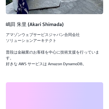
音声出力担当
RAG (Retrieval-Augmented Generation) 実装担当
生成 AI 精度検証担当
嶋田 朱里 (Akari Shimada)
マルチモーダル RAG チーム 山下 :
アマゾンウェブサービスジャパン合同会社
私たちのチームは 4 人の開発メンバーでした。効率的
ソリューションアーキテクト
に開発を進めるため、それぞれのメンバーの得意分野や
経験を活かした役割分担を行いました。具体的には、以
普段は金融業のお客様を中心に技術支援を行っていま
下のような分担です：
す。
好きな AWS サービスは Amazon DynamoDB。
IaC (Infrastructure as Code) 担当
フロントエンド開発担当
バックエンド開発担当
RAG (Retrieval-Augmented Generation) と生成 AI 精
度検証担当