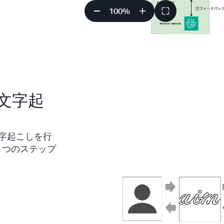
100
%
の文字起
字起こしを行
 つのステップ