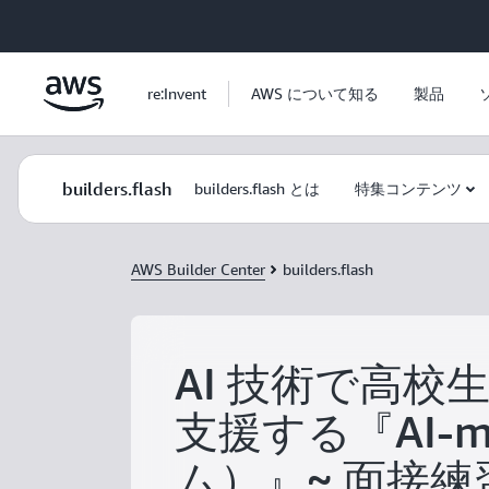
メインコンテンツに移動
re:Invent
AWS について知る
製品
builders.flash
builders.flash とは
特集コンテンツ
AWS Builder Center
builders.flash
AI 技術で高校
支援する『AI-
ム）』~ 面接