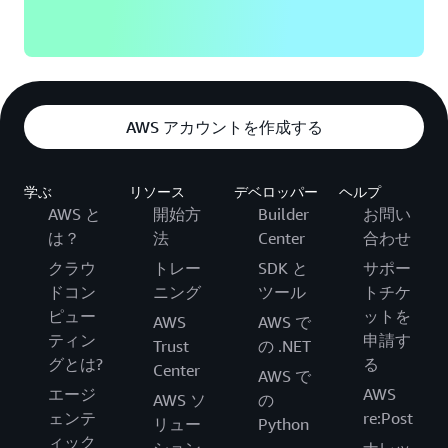
AWS アカウントを作成する
学ぶ
リソース
デベロッパー
ヘルプ
AWS と
開始方
Builder
お問い
は？
法
Center
合わせ
クラウ
トレー
SDK と
サポー
ドコン
ニング
ツール
トチケ
ピュー
ットを
AWS
AWS で
ティン
申請す
Trust
の .NET
グとは?
る
Center
AWS で
エージ
AWS
AWS ソ
の
ェンテ
re:Post
リュー
Python
ィック