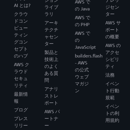
ション
ナレッ
AWS で
AI とは?
ライブ
ジセン
の Java
クラウ
ラリ
ター
AWS で
ドコン
アーキ
AWS サ
の PHP
ピュー
テクチ
ポート
AWS で
ティン
ャセン
の概要
の
グコン
ター
AWS の
JavaScript
セプト
製品と
アクセ
のハブ
builders.flash
技術上
シビリ
- AWS
AWS ク
のよく
ティ
の公式
ラウド
ある質
法務
ウェブ
セキュ
問
マガジ
イベン
リティ
アナリ
ン
ト行動
最新情
ストレ
規範
報
ポート
イベン
ブログ
AWS パ
トの利
プレス
ートナ
用規約
リリー
ー