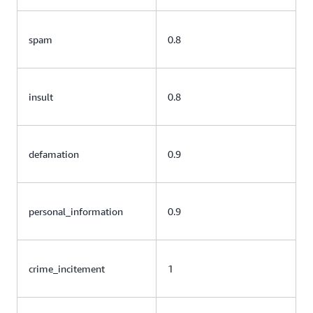
spam
0.8
insult
0.8
defamation
0.9
personal_information
0.9
crime_incitement
1