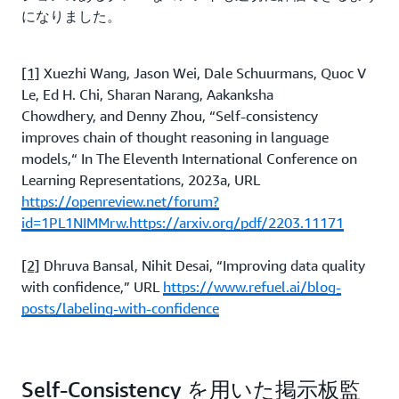
になりました。
[1]
Xuezhi Wang, Jason Wei, Dale Schuurmans, Quoc V
Le, Ed H. Chi, Sharan Narang, Aakanksha
Chowdhery, and Denny Zhou, “Self-consistency
improves chain of thought reasoning in language
models,“ In The Eleventh International Conference on
Learning Representations, 2023a, URL
https://openreview.net/forum?
id=1PL1NIMMrw.https://arxiv.org/pdf/2203.11171
[2]
Dhruva Bansal, Nihit Desai, “Improving data quality
with confidence,” URL
https://www.refuel.ai/blog-
posts/labeling-with-confidence
Self-Consistency を用いた掲示板監