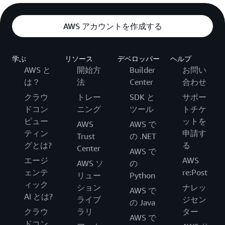
AWS アカウントを作成する
学ぶ
リソース
デベロッパー
ヘルプ
AWS と
開始方
Builder
お問い
は？
法
Center
合わせ
クラウ
トレー
SDK と
サポー
ドコン
ニング
ツール
トチケ
ピュー
ットを
AWS
AWS で
ティン
申請す
Trust
の .NET
グとは?
る
Center
AWS で
エージ
AWS
AWS ソ
の
ェンテ
re:Post
リュー
Python
ィック
ション
ナレッ
AWS で
AI とは?
ライブ
ジセン
の Java
クラウ
ラリ
ター
AWS で
ドコン