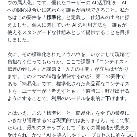
ウの属人化」です。優れたユーザーの AI 活用術を、AI
への関心度合いに関わらず誰もが再現できること。私た
ちはこの要件を
と定義し、仕組みの土台に据
「標準化」
えました。個人に閉じていた AI の利用方法を、誰もが
使えるスタンダードな仕組みとして提供することを目指
しました。
次に、その標準化されたノウハウを、いかにして現場で
負担なく使ってもらうか。ここで課題 1「コンテキスト
伝達の難しさ」と課題 2「入力の手間」が立ちはだかり
ます。この 2 つの課題を解決するのが、第二の要件で
ある「簡易化」です。標準化された高品質なコンテキス
トを、ユーザーが「考えずとも」「瞬時に」呼び出せる
ようにすることで、利用のハードルを劇的に下げます。
とはいえ、この「標準化」と「簡易化」を全ての業務に
いきなり適用するのは現実的ではありません。そこで私
たちは、最初のステップとして「多くの開発者が恩恵を
受けられ」かつ「AI を導入しやすい」プロセスに的を