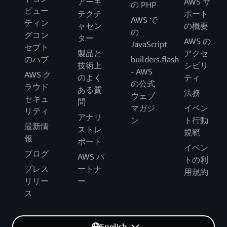
アーキ
AWS サ
の PHP
ピュー
テクチ
ポート
AWS で
ティン
ャセン
の概要
の
グコン
ター
AWS の
JavaScript
セプト
製品と
アクセ
のハブ
builders.flash
技術上
シビリ
- AWS
AWS ク
のよく
ティ
の公式
ラウド
ある質
法務
ウェブ
セキュ
問
マガジ
イベン
リティ
アナリ
ン
ト行動
最新情
ストレ
規範
報
ポート
イベン
ブログ
AWS パ
トの利
プレス
ートナ
用規約
リリー
ー
ス
English