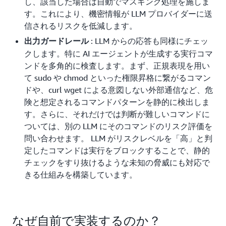
し、該当した場合は自動でマスキング処理を施しま
す。これにより、機密情報が LLM プロバイダーに送
信されるリスクを低減します。
: LLM からの応答も同様にチェッ
出力ガードレール
クします。特に AI エージェントが生成する実行コマ
ンドを多角的に検査します。まず、正規表現を用い
て sudo や chmod といった権限昇格に繋がるコマン
ドや、curl wget による意図しない外部通信など、危
険と想定されるコマンドパターンを静的に検出しま
す。さらに、それだけでは判断が難しいコマンドに
ついては、別の LLM にそのコマンドのリスク評価を
問い合わせます。 LLM がリスクレベルを「高」と判
定したコマンドは実行をブロックすることで、静的
チェックをすり抜けるような未知の脅威にも対応で
きる仕組みを構築しています。
なぜ自前で実装するのか？