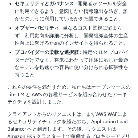
: 開発者がツールを安全
セキュリティとガバナンス
に利用できるよう、意図しない情報流出を防ぎ、誰
がどのように利用しているかを把握できること。
: 単なるコスト監視に留まら
オブザーバビリティ
ず、利用動向を詳細に分析し、開発組織全体の生産
性向上に繋げるためのインサイトを得られること。
: 特定の LLM プロバイ
プロバイダーの柔軟な選択肢
ダーだけでなく、将来にわたって用途に応じた最適
なモデルを迅速かつ容易に使い分けられる拡張性を
持つこと。
これらの要件を満たすため、私たちはオープンソースの
LiteLLM と AWS の各種サービスを組み合わせたアーキ
テクチャを設計しました。
クライアントからのリクエストは、まずAWS WAFによ
るセキュリティチェックを経たのち、Application Load
Balancer へと到達します。その後、リクエストは
Amazon EKS クラスター上で稼働するプロキシーアプリ