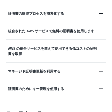
証明書の取得プロセスを簡素化する
AWS、ハイブリッド、またはマルチクラウドワーク
統合された AWS サービスで無料の証明書を使用します
ロードで使用するパブリック証明書のリクエスト
証明書マネージャーと統合された AWS サービスに
AWS の統合サービスを超えて使用できる低コストの証明
詳細を確認する
書を取得
は、Amazon CloudFront、Elastic Load Balancing、
Amazon API Gateway などがあります。
EC2 インスタンス、コンテナ、オンプレミスホス
マネージド証明書更新を利用する
詳細を確認する
ト、AWS サービスで実行されているワークロード
を保護します
Certificate Manager では、Amazon が発行した
証明書のためにキー管理を使用する
SSL/TLS 証明書を更新管理できます
Certificate Manager でプライベートキーを保護およ
詳細を確認する