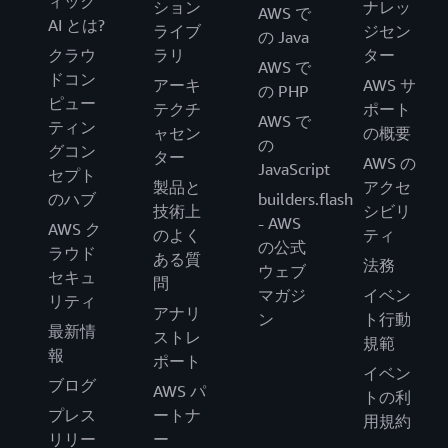
ィック
ション
ナレッ
AWS で
AI とは?
ライブ
ジセン
の Java
クラウ
ラリ
ター
AWS で
ドコン
アーキ
AWS サ
の PHP
ピュー
テクチ
ポート
AWS で
ティン
ャセン
の概要
の
グコン
ター
AWS の
JavaScript
セプト
製品と
アクセ
のハブ
builders.flash
技術上
シビリ
- AWS
AWS ク
のよく
ティ
の公式
ラウド
ある質
法務
ウェブ
セキュ
問
マガジ
イベン
リティ
アナリ
ン
ト行動
最新情
ストレ
規範
報
ポート
イベン
ブログ
AWS パ
トの利
プレス
ートナ
用規約
リリー
ー