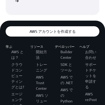
インイン
AWS アカウントを作成する
学ぶ
リソース
デベロッパー
ヘルプ
AWS と
開始方
Builder
お問い
は？
法
Center
合わせ
クラウ
トレー
SDK と
サポー
ドコン
ニング
ツール
トチケ
ピュー
ットを
AWS
AWS で
ティン
申請す
Trust
の .NET
グとは?
る
Center
AWS で
エージ
AWS
AWS ソ
の
ェンテ
re:Post
リュー
Python