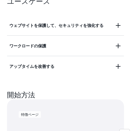
ユースケース
び保存する際には、強力な暗号化とキー管理に関す
るベストプラクティスが使用されます
詳細を確認する
ウェブサイトを保護して、セキュリティを強化する
ウェブサイトやアプリケーションへのトラフィック
ワークロードの保護
を安全に停止できるように、証明書をプロビジョニ
ングおよび管理します。
サーバー、モバイルデバイス、IoT デバイス、アプ
アップタイムを改善する
リケーションなど、プライベートネットワーク上の
接続されたリソース間の通信を保護します。
自動化された証明書管理を使用して、証明書の更新
開始方法
を含め、SSL/TLS 証明書を維持します。
特徴ページ