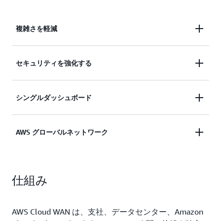
複雑さを軽減
AWS とオンプレミスネットワークを統合して、複
セキュリティを強化する
雑さを軽減します。
ネットワークをセグメント化して機密性の高いネッ
シングルダッシュボード
トワークトラフィックを日常のデータから分離する
ことにより、セキュリティを強化します。
ネットワーク全体を単一のダッシュボードで表示し
AWS グローバルネットワーク
ます。
AWS グローバルネットワークを使用して、お客様
仕組み
の場所とリソースを接続します。
AWS Cloud WAN は、支社、データセンター、Amazon