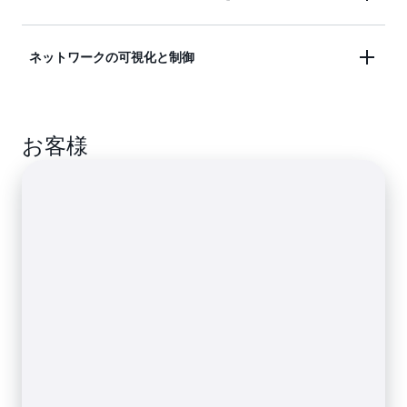
して AWS に接続してから、AWS グローバルネット
ワークでお客様の場所と VPC を接続します。
オンプレミスのデータセンター、支社、クラウドの
ネットワークの可視化と制御
リソースをリンクし、WAN をクラウドに拡張しま
す。
ネットワークの設定、パフォーマンスと健全性のモ
お客様
ニタリング、日常的なタスクの自動化をすべて一箇
所で行うことができます。