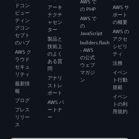
AWS で
ドコン
アーキ
AWS サ
の PHP
ピュー
テクチ
ポート
AWS で
ティン
ャセン
の概要
の
グコン
ター
AWS の
JavaScript
セプト
製品と
アクセ
のハブ
builders.flash
技術上
シビリ
- AWS
AWS ク
のよく
ティ
の公式
ラウド
ある質
法務
ウェブ
セキュ
問
マガジ
イベン
リティ
アナリ
ン
ト行動
最新情
ストレ
規範
報
ポート
イベン
ブログ
AWS パ
トの利
プレス
ートナ
用規約
リリー
ー
ス