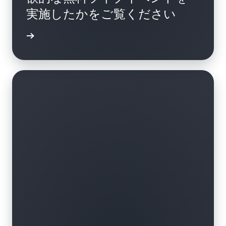
実施したかをご覧ください
例を読む