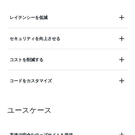
レイテンシーを低減
グローバルに分散した 750 以上の Point of
セキュリティを向上させる
Presence (PoP) を経由してデータを配信すること
で、自動化されたネットワークマッピングとインテ
トラフィックの暗号化、アクセスコントロール、
コストを削減する
リジェントルーティングにより、レイテンシーを低
によりセキュリティを強化し、AWS
減します。
VPC オリジン
Shield Standard を利用して、追加料金なしで DDoS
統合されたリクエスト、カスタマイズ可能な料金オ
コードをカスタマイズ
攻撃を防御できます。
プション、AWS オリジンからのデータ転送にかか
る費用をゼロにすることで、コストを削減。
AWS のコンテンツ配信ネットワーク (CDN) エッジ
ユースケース
で実行するコードを、サーバーレスコンピューティ
ング機能を使ってカスタマイズし、コスト、パフォ
ーマンス、セキュリティのバランスをとることがで
きます。
高速で安全なウェブサイトを提供