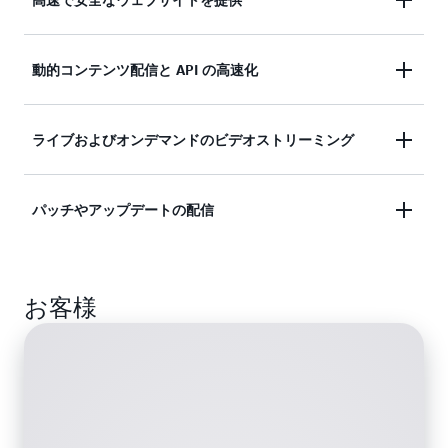
内蔵のデータ圧縮機能、エッジコンピューティング
動的コンテンツ配信と API の高速化
機能、フィールドレベルの暗号化により、世界中の
視聴者にミリ秒単位でリーチできます。
エッジターミネーション、gRPC、WebSockets をサ
ライブおよびオンデマンドのビデオストリーミング
ポートする、リッチな機能を備えた専用 AWS グロ
ーバルネットワークインフラストラクチャにより、
AWS Media Service と AWS Elemental の統合によ
パッチやアップデートの配信
動的なウェブコンテンツ配信を最適化します。
り、ストリーミングを迅速に開始し、一貫性のある
再生を行い、あらゆるデバイスに高品質の動画を配
自動でスケールし、ソフトウェアやゲームのパッ
信します。
お客様
チ、IoT の 無線通信経由 (OTA) アップデートを、高
い転送速度で大規模に配信します。