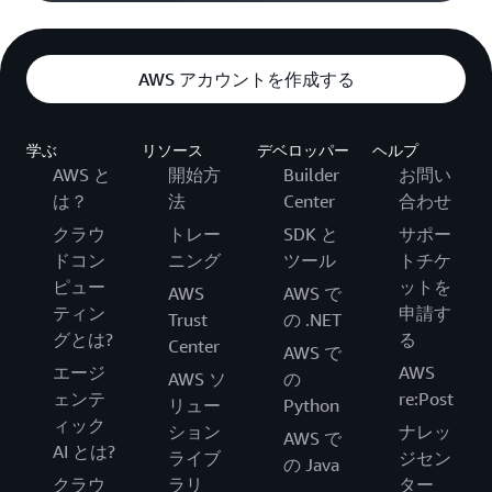
AWS アカウントを作成する
学ぶ
リソース
デベロッパー
ヘルプ
AWS と
開始方
Builder
お問い
は？
法
Center
合わせ
クラウ
トレー
SDK と
サポー
ドコン
ニング
ツール
トチケ
ピュー
ットを
AWS
AWS で
ティン
申請す
Trust
の .NET
グとは?
る
Center
AWS で
エージ
AWS
AWS ソ
の
ェンテ
re:Post
リュー
Python
ィック
ション
ナレッ
AWS で
AI とは?
ライブ
ジセン
の Java
クラウ
ラリ
ター