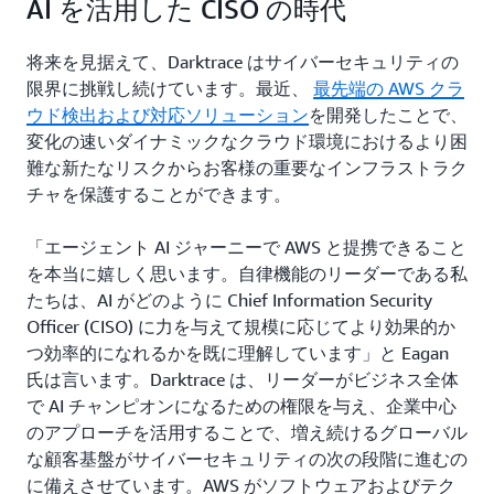
AI を活用した CISO の時代
将来を見据えて、Darktrace はサイバーセキュリティの
限界に挑戦し続けています。最近、
最先端の AWS クラ
ウド検出および対応ソリューション
を開発したことで、
変化の速いダイナミックなクラウド環境におけるより困
難な新たなリスクからお客様の重要なインフラストラク
チャを保護することができます。
「エージェント AI ジャーニーで AWS と提携できること
を本当に嬉しく思います。自律機能のリーダーである私
たちは、AI がどのように Chief Information Security
Officer (CISO) に力を与えて規模に応じてより効果的か
つ効率的になれるかを既に理解しています」と Eagan
氏は言います。Darktrace は、リーダーがビジネス全体
で AI チャンピオンになるための権限を与え、企業中心
のアプローチを活用することで、増え続けるグローバル
な顧客基盤がサイバーセキュリティの次の段階に進むの
に備えさせています。AWS がソフトウェアおよびテク