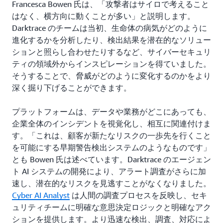
Francesca Bowen 氏は、「攻撃者はサイロで考えること
はなく、横方向に動くことが多い」と説明します。
Darktrace のチームは当初、生命体の病気がどのように
進化するかを分析したり、検出結果を潜在的なソリュー
ションと照らし合わせたりするなど、サイバーセキュリ
ティの領域外からインスピレーションを得ていました。
そうすることで、脅威がどのように変化するのかをより
深く掘り下げることができます。
プラットフォームは、データや業務がどこにあっても、
企業全体のインシデントを視覚化し、相互に関連付けま
す。「これは、顧客が新たなリスクの一歩先を行くこと
を可能にする早期警告検出システムのようなものです」
とも Bowen 氏は述べています。Darktrace のエージェン
ト AI システムの開発により、アラート調査がさらに加
速し、潜在的なリスクを見逃すことがなくなりました。
Cyber AI Analyst
は人間の調査プロセスを反映し、セキ
ュリティチームに明確な意思決定ロジックと明確なアク
ションを提供します。より迅速な検出、調査、対応によ