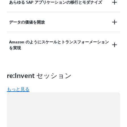
AWS AI for SAP を使用すると、IT チームは業務を合
あらゆる SAP アプリケーションの移行とモダナイズ
理化し、正確で優れたデータ可視性を提供でき、ビ
ジネスリーダーはより迅速な意思決定を行って新し
オンプレミスの SAP ERP を RISE を通じて SAP
データの価値を開放
い収益源を開拓できます。また、開発者は SAP ア
Business Suite on AWS にモダナイズする場合で
プリケーションとエージェントの開発を加速して、
も、
SAP Grow
を採用する場合でも、迅速かつ確実
セキュリティ、柔軟性、コストを犠牲にすることな
業界をリードする AWS のデータ、AI、機械学習サ
Amazon のようにスケールとトランスフォーメーション
に AWS に移行して、セキュリティ、信頼性、パフ
く顧客体験を向上させることができます。
詳細を確
を実現
ービスに基づいて構築された SAP やその他のアプ
ォーマンスを向上させることができます。
認する
リケーション向けの実証済みのデータ基盤を使用し
て、サイロやベンダーロックインから抜け出しまし
Amazon の運用上の専門知識と規模を活用して、ビ
ょう。セキュリティ、柔軟性、コストを犠牲にする
re:Invent セッション
ジネスプロセスとカスタマーエクスペリエンスを変
ことなく、イノベーションを起こせるようにチーム
革しましょう。
を強化します。
もっと見る
ロード中