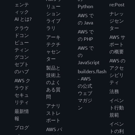
ェンテ
re:Post
リュー
Python
ィック
ション
ナレッ
AWS で
AI とは?
ライブ
ジセン
の Java
クラウ
ラリ
ター
AWS で
ドコン
アーキ
AWS サ
の PHP
ピュー
テクチ
ポート
AWS で
ティン
ャセン
の概要
の
グコン
ター
AWS の
JavaScript
セプト
製品と
アクセ
のハブ
builders.flash
技術上
シビリ
- AWS
AWS ク
のよく
ティ
の公式
ラウド
ある質
法務
ウェブ
セキュ
問
マガジ
イベン
リティ
アナリ
ン
ト行動
最新情
ストレ
規範
報
ポート
イベン
ブログ
AWS パ
トの利