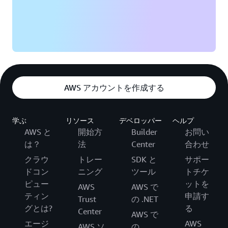
AWS アカウントを作成する
学ぶ
リソース
デベロッパー
ヘルプ
AWS と
開始方
Builder
お問い
は？
法
Center
合わせ
クラウ
トレー
SDK と
サポー
ドコン
ニング
ツール
トチケ
ピュー
ットを
AWS
AWS で
ティン
申請す
Trust
の .NET
グとは?
る
Center
AWS で
エージ
AWS
AWS ソ
の