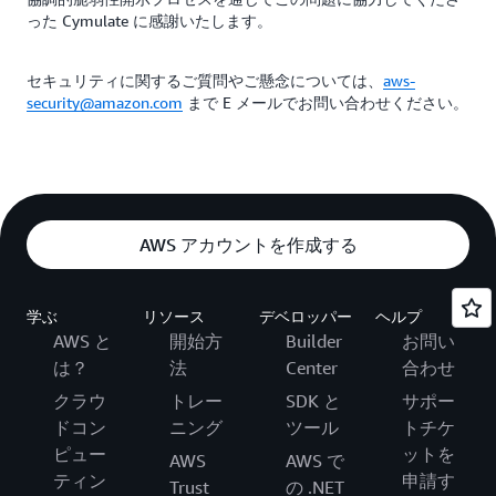
った Cymulate に感謝いたします。
セキュリティに関するご質問やご懸念については、
aws-
security@amazon.com
まで E メールでお問い合わせください。
AWS アカウントを作成する
学ぶ
リソース
デベロッパー
ヘルプ
AWS と
開始方
Builder
お問い
は？
法
Center
合わせ
クラウ
トレー
SDK と
サポー
ドコン
ニング
ツール
トチケ
ピュー
ットを
AWS
AWS で
ティン
申請す
Trust
の .NET