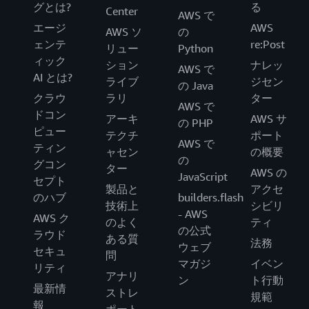
グとは?
る
Center
AWS で
エージ
AWS
AWS ソ
の
ェンテ
re:Post
リュー
Python
ィック
ション
ナレッ
AWS で
AI とは?
ライブ
ジセン
の Java
クラウ
ラリ
ター
AWS で
ドコン
アーキ
AWS サ
の PHP
ピュー
テクチ
ポート
AWS で
ティン
ャセン
の概要
の
グコン
ター
AWS の
JavaScript
セプト
製品と
アクセ
のハブ
builders.flash
技術上
シビリ
- AWS
AWS ク
のよく
ティ
の公式
ラウド
ある質
法務
ウェブ
セキュ
問
マガジ
イベン
リティ
アナリ
ン
ト行動
最新情
ストレ
規範
報