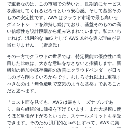
で重要なのは、この市場での勢いと、長期的にサービス
を継続してくれるだろうという安心感、そして基盤その
ものの安定性です。AWS はクラウド市場で最も高いセ
グメントシェアを維持し続けており、基盤そのものの高
い信頼性も設計段階から組み込まれています。私にいわ
せれば、汎用的な IaaS として AWS 以外を選ぶ理由が見
当たりません」（野原氏）
その一方でクラウドの世界では、特定機能の優位性に着
目した比較は、大きな意味をなさないと指摘します。新
機能の追加や既存機能の改善にクラウドベンダーが日々
しのぎを削っているからです。むしろそれ以上に重視す
べきなのは「無色透明で空気のような基盤」であること
だと述べます。
「コスト面を見ても、AWS は最もリーズナブルであ
り、自ら継続的に価格を下げています。また大規模に使
うほど単価が下がるといった、スケールメリットも享受
できます。そのため 汎用的なIaaS はすべて、AWS に集