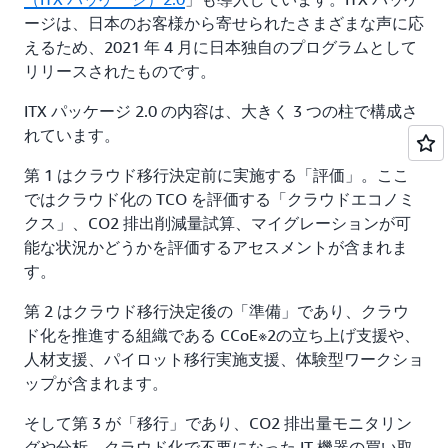
ージは、日本のお客様から寄せられたさまざまな声に応
えるため、2021 年 4 月に日本独自のプログラムとして
リリースされたものです。
ITX パッケージ 2.0 の内容は、大きく 3 つの柱で構成さ
れています。
第 1 はクラウド移行決定前に実施する「評価」。ここ
ではクラウド化の TCO を評価する「クラウドエコノミ
クス」、CO2 排出削減量試算、マイグレーションが可
能な状況かどうかを評価するアセスメントが含まれま
す。
第 2 はクラウド移行決定後の「準備」であり、クラウ
ド化を推進する組織である CCoE※2の立ち上げ支援や、
人材支援、パイロット移行実施支援、体験型ワークショ
ップが含まれます。
そして第 3 が「移行」であり、CO2 排出量モニタリン
グや分析、クラウド化で不要になった IT 機器の買い取