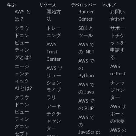
学ぶ
リソース
デベロッパー
ヘルプ
AWS と
開始方
Builder
お問い
は？
法
Center
合わせ
クラウ
トレー
SDK と
サポー
ドコン
ニング
ツール
トチケ
ピュー
ットを
AWS
AWS で
ティン
申請す
Trust
の .NET
グとは?
る
Center
AWS で
エージ
AWS
AWS ソ
の
ェンテ
re:Post
リュー
Python
ィック
ション
ナレッ
AWS で
AI とは?
ライブ
ジセン
の Java
クラウ
ラリ
ター
AWS で
ドコン
アーキ
AWS サ
の PHP
ピュー
テクチ
ポート
AWS で
ティン
ャセン
の概要
の
グコン
ター
AWS の
JavaScript
セプト