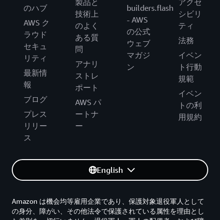
製品と
アクセ
のハブ
builders.flash
技術上
シビリ
- AWS
AWS ク
のよく
ティ
の公式
ラウド
ある質
法務
ウェブ
セキュ
問
マガジ
イベン
リティ
アナリ
ン
ト行動
最新情
ストレ
規範
報
ポート
イベン
ブログ
AWS パ
トの利
プレス
ートナ
用規約
リリー
ー
ス
English
Amazon は機会均等雇用企業であり、保護対象退役軍人として
の身分、障がい、その他法令で保護されている属性を理由とし