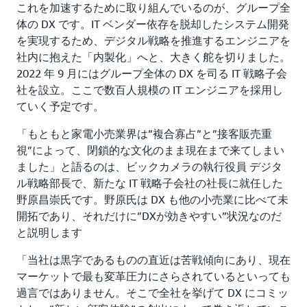
これを加速するために取り組んでいるのが、グループ全
体の DX です。IT ベンダー依存を脱却したシステム開発
を実現するため、デジタル戦略を推進するエンジニアを
社内に抱えた「内製化」へと、大きく舵を切りました。
2022 年 9 月にはグループ全体の DX を司る IT 戦略子会
社を設立。ここで数百人規模の IT エンジニアを採用し
ていく予定です。
「もともと家電小売業界は”複合寡占”と”接客販売重
視”によって、閉鎖的な文化のまま現在まで来てしまい
ました」と語るのは、ビックカメラの執行役員 デジタ
ル戦略部長で、新たな IT 戦略子会社の社長に就任した
野原昌崇氏です。野原氏は DX も他の小売業に比べて未
開拓であり、それだけに”DXが効きやすい”状況なのだ
と説明します
「当社は黒字であるものの直近は苦戦傾向にあり、現在
マーケットで最も変革圧力にさらされているといっても
過言ではありません。そこで全社を挙げて DX にコミッ