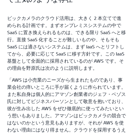
ビックカメラのクラウド活用は、大きく 2 本立てで進
められる計画です。まずオンプレミスシステムの中で
SaaS に置き換えられるものは、できる限り SaaS へと移
行。直接 SaaS 化することが難しいものや、そもそも
SaaS には適さないシステムは、まず IaaS へとリフトし
てから、必要に応じて SaaS に移す方針です。この IaaS
基盤として全面的に採用されているのが AWS です。そ
の理由を野原氏は次のように説明します。
「AWS は小売業のニーズから生まれたものであり、事
業会社の痒いところに手が届くように作られています。
また私自身は個人的にアマゾン創業者のジェフ・ベゾス
氏に対してビジネスパーソンとして敬意を抱いており、
彼が生み出した AWS をぜひ徹底的に使ってみたいとい
う想いもありました。アマゾンはビックカメラの競合で
はないのかという意見もありますが、それが AWS を使
わない理由にはなり得ません。クラウドを採用するうえ