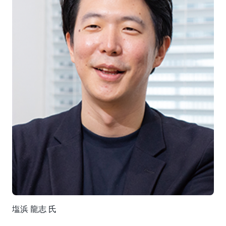
塩浜 龍志 氏