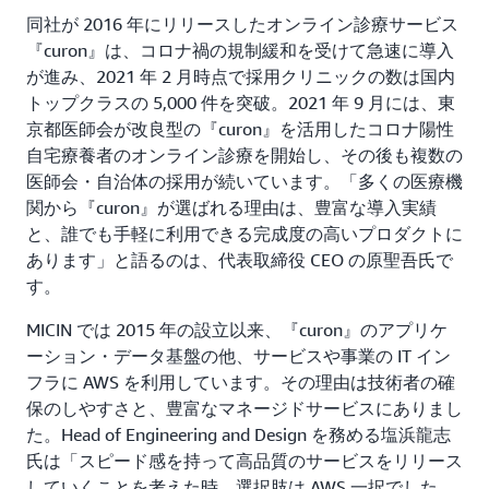
同社が 2016 年にリリースしたオンライン診療サービス
『curon』は、コロナ禍の規制緩和を受けて急速に導入
が進み、2021 年 2 月時点で採用クリニックの数は国内
トップクラスの 5,000 件を突破。2021 年 9 月には、東
京都医師会が改良型の『curon』を活用したコロナ陽性
自宅療養者のオンライン診療を開始し、その後も複数の
医師会・自治体の採用が続いています。「多くの医療機
関から『curon』が選ばれる理由は、豊富な導入実績
と、誰でも手軽に利用できる完成度の高いプロダクトに
あります」と語るのは、代表取締役 CEO の原聖吾氏で
す。
MICIN では 2015 年の設立以来、『curon』のアプリケ
ーション・データ基盤の他、サービスや事業の IT イン
フラに AWS を利用しています。その理由は技術者の確
保のしやすさと、豊富なマネージドサービスにありまし
た。Head of Engineering and Design を務める塩浜龍志
氏は「スピード感を持って高品質のサービスをリリース
していくことを考えた時、選択肢は AWS 一択でした。